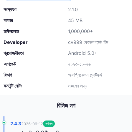
সংস্করণ
2.1.0
আকার
45 MB
ডাউনলোড
1,000,000+
Developer
cv999 ডেভেলপমেন্ট টিম
প্রয়োজনীয়তা
Android 5.0+
আপডেট
২০২৩-১০-২৬
বিভাগ
অ্যাপ্লিকেশন প্ল্যাটফর্ম
কনটেন্ট রেটিং
সকলের জন্য
রিলিজ লগ
2.4.3
2026-06-12
সর্বশেষ