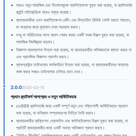
আরও নতুন সামাজিক এবং বিনোদনমূলক অ্যাপ্লিকেশন যুক্ত করা হয়েছে, যা প্ল্যাটফর্মের
কন্টেন্ট লাইব্রেরিকে আরও সমৃদ্ধ করেছে।
ব্যবহারকারীরা এখন অ্যাপ্লিকেশন রেটিং এবং বিস্তারিত রিভিউ পোস্ট করতে পারবেন,
যা অন্যদের জন্য মূল্যবান তথ্য সরবরাহ করবে।
বন্ধু বা পরিচিতদের সাথে অ্যাপ শেয়ার করার একটি সহজ বিকল্প যুক্ত করা হয়েছে, যা
সামাজিক মিথস্ক্রিয়া বাড়াবে।
বিজ্ঞাপন ব্যবস্থাপনা উন্নত করা হয়েছে, যা ব্যবহারকারীর অভিজ্ঞতাকে ব্যাহত করবে না
এবং প্রাসঙ্গিক বিজ্ঞাপন প্রদর্শন করবে।
ব্যাকগ্রাউন্ড ডাউনলোড কার্যকারিতা উন্নত করা হয়েছে, যা ব্যবহারকারীদের অন্যান্য
কাজ করার সময়ও ডাউনলোড চালিয়ে যেতে দেবে।
2.0.0
2026-03-15
প্রধান প্ল্যাটফর্ম আপগ্রেড ও নতুন আর্কিটেকচার
cv999 প্ল্যাটফর্মের জন্য একটি সম্পূর্ণ নতুন এবং শক্তিশালী আর্কিটেকচার প্রয়োগ
করা হয়েছে, যা ভবিষ্যত সম্প্রসারণের ভিত্তি তৈরি করবে।
ব্যবহারকারীর ব্যক্তিগত প্রোফাইল এবং কাস্টমাইজেশন বিকল্প যুক্ত করা হয়েছে, যা
প্রতিটি ব্যবহারকারীর জন্য একটি অনন্য অভিজ্ঞতা প্রদান করবে।
"ভিডিও স্ট্রিমিং" অ্যাপ্লিকেশনের জন্য একটি ডেডিকেটেড এবং সমৃদ্ধ বিভাগ চালু