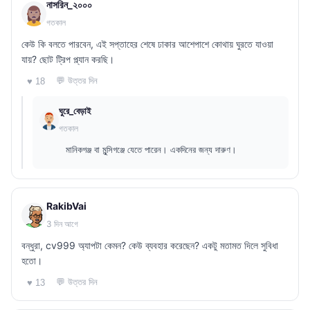
নাসরিন_২০০০
গতকাল
কেউ কি বলতে পারবেন, এই সপ্তাহের শেষে ঢাকার আশেপাশে কোথায় ঘুরতে যাওয়া
যায়? ছোট ট্রিপ প্ল্যান করছি।
💬 উত্তর দিন
♥ 18
ঘুরে_বেড়াই
গতকাল
মানিকগঞ্জ বা মুন্সিগঞ্জে যেতে পারেন। একদিনের জন্য দারুণ।
RakibVai
3 দিন আগে
বন্ধুরা, cv999 অ্যাপটা কেমন? কেউ ব্যবহার করেছেন? একটু মতামত দিলে সুবিধা
হতো।
💬 উত্তর দিন
♥ 13