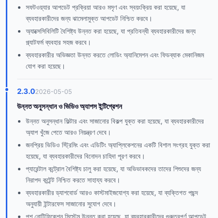
সফটওয়্যার আপডেট প্রক্রিয়া আরও মসৃণ এবং স্বয়ংক্রিয় করা হয়েছে, যা
ব্যবহারকারীদের জন্য ঝামেলামুক্ত আপডেট নিশ্চিত করবে।
অ্যাক্সেসিবিলিটি বৈশিষ্ট্য উন্নত করা হয়েছে, যা প্রতিবন্ধী ব্যবহারকারীদের জন্য
প্ল্যাটফর্ম ব্যবহার সহজ করবে।
ব্যবহারকারীর অভিজ্ঞতা উন্নত করতে লোডিং অ্যানিমেশন এবং ফিডব্যাক মেকানিজম
যোগ করা হয়েছে।
2.3.0
2026-05-05
উন্নত অনুসন্ধান ও ভিডিও অ্যাপস ইন্টিগ্রেশন
উন্নত অনুসন্ধান ফিল্টার এবং সাজানোর বিকল্প যুক্ত করা হয়েছে, যা ব্যবহারকারীদের
অ্যাপ খুঁজে পেতে আরও নিয়ন্ত্রণ দেবে।
জনপ্রিয় ভিডিও স্ট্রিমিং এবং এডিটিং অ্যাপ্লিকেশনের একটি বিশাল সংগ্রহ যুক্ত করা
হয়েছে, যা ব্যবহারকারীদের বিনোদন চাহিদা পূরণ করবে।
প্যারেন্টাল কন্ট্রোল বৈশিষ্ট্য চালু করা হয়েছে, যা অভিভাবকদের তাদের শিশুদের জন্য
নিরাপদ কন্টেন্ট নিশ্চিত করতে সাহায্য করবে।
ব্যবহারকারীর ড্যাশবোর্ড আরও কাস্টমাইজযোগ্য করা হয়েছে, যা ব্যক্তিগত পছন্দ
অনুযায়ী ইন্টারফেস সাজানোর সুযোগ দেবে।
পুশ নোটিফিকেশন সিস্টেম উন্নত করা হয়েছে, যা ব্যবহারকারীদের গুরুত্বপূর্ণ আপডেট