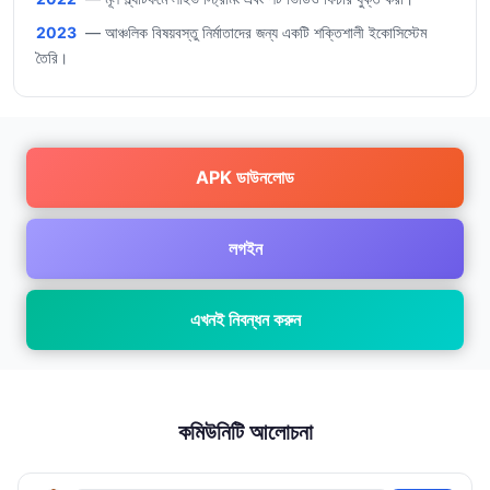
2023
— আঞ্চলিক বিষয়বস্তু নির্মাতাদের জন্য একটি শক্তিশালী ইকোসিস্টেম
তৈরি।
APK ডাউনলোড
লগইন
এখনই নিবন্ধন করুন
কমিউনিটি আলোচনা