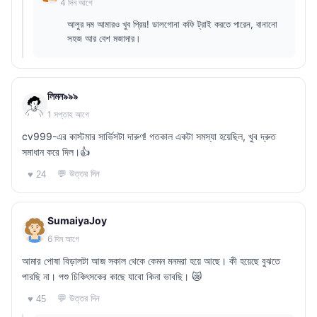
4 দিন আগে
আলুর দম আমারও খুব প্রিয়! ডালগোনা কফি ট্রাই করতে পারেন, বানানো
সহজ আর বেশ মজাদার।
লিমন৯৯৯
1 সপ্তাহ আগে
cv999-এর কাস্টমার সার্ভিসটা দারুণ! গতকাল একটা সমস্যা হয়েছিল, খুব দ্রুত
সমাধান করে দিল।👍
💬 উত্তর দিন
♥ 24
SumaiyaJoy
6 দিন আগে
আমার পোষা বিড়ালটা আজ সকাল থেকে কেমন মনমরা হয়ে আছে। কী হয়েছে বুঝতে
পারছি না। পশু চিকিৎসকের কাছে যাবো কিনা ভাবছি। 😿
💬 উত্তর দিন
♥ 45