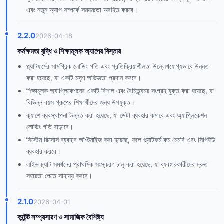
এবং নতুন অ্যাপ সম্পর্কে সময়মতো অবহিত করবে।
2.2.0
2026-04-18
কর্মক্ষমতা বৃদ্ধি ও শিক্ষামূলক অ্যাপের বিস্তার
প্ল্যাটফর্মের সামগ্রিক লোডিং গতি এবং প্রতিক্রিয়াশীলতা উল্লেখযোগ্যভাবে উন্নত
করা হয়েছে, যা একটি মসৃণ অভিজ্ঞতা প্রদান করবে।
শিক্ষামূলক অ্যাপ্লিকেশনের একটি বিশাল এবং বৈচিত্র্যময় সংগ্রহ যুক্ত করা হয়েছে, যা
বিভিন্ন বয়স গ্রুপের শিক্ষার্থীদের জন্য উপযুক্ত।
ক্যাশে ব্যবস্থাপনা উন্নত করা হয়েছে, যা ডেটা ব্যবহার কমাবে এবং অ্যাপ্লিকেশন
লোডিং গতি বাড়াবে।
সিস্টেম রিসোর্স ব্যবহার অপ্টিমাইজ করা হয়েছে, ফলে প্ল্যাটফর্ম কম মেমরি এবং সিপিইউ
ব্যবহার করবে।
লাইভ চ্যাট সমর্থনের প্রাথমিক সংস্করণ চালু করা হয়েছে, যা ব্যবহারকারীদের দ্রুত
সহায়তা পেতে সাহায্য করবে।
2.1.0
2026-04-01
কন্টেন্ট সম্প্রসারণ ও সামাজিক বৈশিষ্ট্য