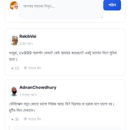
পাঠান
RakibVai
3 দিন আগে
বন্ধুরা, cv999 অ্যাপটা কেমন? কেউ ব্যবহার করেছেন? একটু মতামত দিলে সুবিধা
হতো।
💬 উত্তর দিন
♥ 13
AdnanChowdhury
1 সপ্তাহ আগে
নেটফ্লিক্সে নতুন কোনো ভালো সিরিজ আছে কি? থ্রিলার বা ড্রামা হলে ভালো হয়।
ছুটির দিনে দেখতাম।
💬 উত্তর দিন
♥ 35