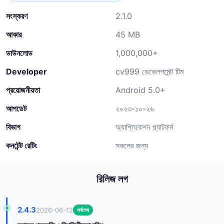
সংস্করণ
2.1.0
আকার
45 MB
ডাউনলোড
1,000,000+
Developer
cv999 ডেভেলপমেন্ট টিম
প্রয়োজনীয়তা
Android 5.0+
আপডেট
২০২৩-১০-২৬
বিভাগ
অ্যাপ্লিকেশন প্ল্যাটফর্ম
কনটেন্ট রেটিং
সকলের জন্য
রিলিজ লগ
2.4.3
2026-06-12
সর্বশেষ