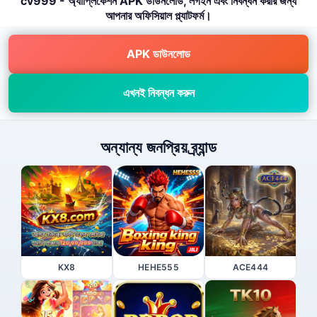
cv999 - অ্যাপ্লিকেশন APK ডাউনলোড, লগইন এবং নিবন্ধন করার জন্য
আপনার অফিসিয়াল প্ল্যাটফর্ম।
APK ডাউনলোড
এখনই নিবন্ধন করুন
অন্যান্য জনপ্রিয় ব্র্যান্ড
KX8
HEHE555
ACE444