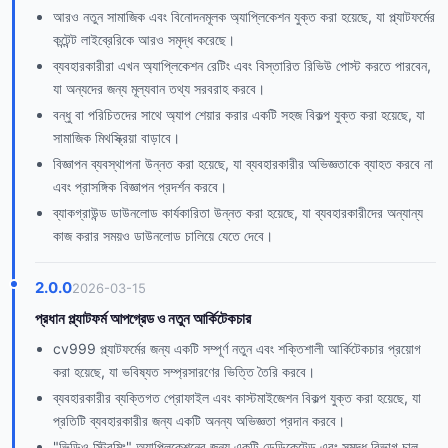
আরও নতুন সামাজিক এবং বিনোদনমূলক অ্যাপ্লিকেশন যুক্ত করা হয়েছে, যা প্ল্যাটফর্মের
কন্টেন্ট লাইব্রেরিকে আরও সমৃদ্ধ করেছে।
ব্যবহারকারীরা এখন অ্যাপ্লিকেশন রেটিং এবং বিস্তারিত রিভিউ পোস্ট করতে পারবেন,
যা অন্যদের জন্য মূল্যবান তথ্য সরবরাহ করবে।
বন্ধু বা পরিচিতদের সাথে অ্যাপ শেয়ার করার একটি সহজ বিকল্প যুক্ত করা হয়েছে, যা
সামাজিক মিথস্ক্রিয়া বাড়াবে।
বিজ্ঞাপন ব্যবস্থাপনা উন্নত করা হয়েছে, যা ব্যবহারকারীর অভিজ্ঞতাকে ব্যাহত করবে না
এবং প্রাসঙ্গিক বিজ্ঞাপন প্রদর্শন করবে।
ব্যাকগ্রাউন্ড ডাউনলোড কার্যকারিতা উন্নত করা হয়েছে, যা ব্যবহারকারীদের অন্যান্য
কাজ করার সময়ও ডাউনলোড চালিয়ে যেতে দেবে।
2.0.0
2026-03-15
প্রধান প্ল্যাটফর্ম আপগ্রেড ও নতুন আর্কিটেকচার
cv999 প্ল্যাটফর্মের জন্য একটি সম্পূর্ণ নতুন এবং শক্তিশালী আর্কিটেকচার প্রয়োগ
করা হয়েছে, যা ভবিষ্যত সম্প্রসারণের ভিত্তি তৈরি করবে।
ব্যবহারকারীর ব্যক্তিগত প্রোফাইল এবং কাস্টমাইজেশন বিকল্প যুক্ত করা হয়েছে, যা
প্রতিটি ব্যবহারকারীর জন্য একটি অনন্য অভিজ্ঞতা প্রদান করবে।
"ভিডিও স্ট্রিমিং" অ্যাপ্লিকেশনের জন্য একটি ডেডিকেটেড এবং সমৃদ্ধ বিভাগ চালু