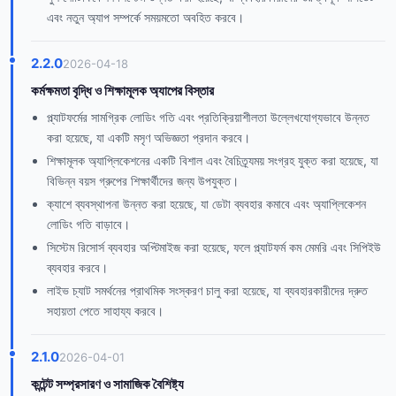
এবং নতুন অ্যাপ সম্পর্কে সময়মতো অবহিত করবে।
2.2.0
2026-04-18
কর্মক্ষমতা বৃদ্ধি ও শিক্ষামূলক অ্যাপের বিস্তার
প্ল্যাটফর্মের সামগ্রিক লোডিং গতি এবং প্রতিক্রিয়াশীলতা উল্লেখযোগ্যভাবে উন্নত
করা হয়েছে, যা একটি মসৃণ অভিজ্ঞতা প্রদান করবে।
শিক্ষামূলক অ্যাপ্লিকেশনের একটি বিশাল এবং বৈচিত্র্যময় সংগ্রহ যুক্ত করা হয়েছে, যা
বিভিন্ন বয়স গ্রুপের শিক্ষার্থীদের জন্য উপযুক্ত।
ক্যাশে ব্যবস্থাপনা উন্নত করা হয়েছে, যা ডেটা ব্যবহার কমাবে এবং অ্যাপ্লিকেশন
লোডিং গতি বাড়াবে।
সিস্টেম রিসোর্স ব্যবহার অপ্টিমাইজ করা হয়েছে, ফলে প্ল্যাটফর্ম কম মেমরি এবং সিপিইউ
ব্যবহার করবে।
লাইভ চ্যাট সমর্থনের প্রাথমিক সংস্করণ চালু করা হয়েছে, যা ব্যবহারকারীদের দ্রুত
সহায়তা পেতে সাহায্য করবে।
2.1.0
2026-04-01
কন্টেন্ট সম্প্রসারণ ও সামাজিক বৈশিষ্ট্য