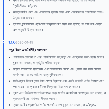
অ্যাপ ক্র্যাশের কিছু বিরল ঘটনা সফলভাবে সমাধান করা হয়েছে, যা প্ল্যাটফর্মের
স্থিতিশীলতা বাড়িয়েছে।
ব্যবহারকারীর ডেটা এবং লেনদেনের সুরক্ষার জন্য ডেটা এনক্রিপশন প্রোটোকল আরও
উন্নত করা হয়েছে।
ইউজার ইন্টারফেসের ছোটখাটো ভিজ্যুয়াল বাগ ফিক্স করা হয়েছে, যা সামগ্রিক চেহারা
এবং অনুভূতি উন্নত করবে।
1.1.0
2026-01-15
নতুন বিভাগ এবং বৈশিষ্ট্য সংযোজন
"সামাজিক যোগাযোগ" এবং "ইউটিলিটি" সহ নতুন এবং বৈচিত্র্যময় সফটওয়্যার বিভাগ
যুক্ত করা হয়েছে, যা কন্টেন্টের পরিসর বাড়াবে।
উন্নত ডাউনলোড ম্যানেজার এখন ডাউনলোড বিরতি এবং পুনরায় শুরু করার ক্ষমতা
সমর্থন করে, যা বড় ফাইলের জন্য সুবিধাজনক।
সফটওয়্যার বিবরণ পৃষ্ঠায় উচ্চ-মানের স্ক্রিনশট এবং একটি কার্যকরী রেটিং সিস্টেম যোগ
করা হয়েছে, যা ব্যবহারকারীদের সিদ্ধান্ত নিতে সাহায্য করবে।
দ্রুত এবং নির্ভরযোগ্য ডাউনলোডের জন্য সার্ভার অবকাঠামো আপগ্রেড করা হয়েছে, যা
ব্যবহারকারীদের অভিজ্ঞতা উন্নত করবে।
ব্যবহারকারীর প্রোফাইল তৈরির প্রাথমিক ধাপ যুক্ত করা হয়েছে, যা ভবিষ্যতে