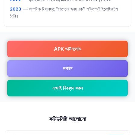
2023
— আঞ্চলিক বিষয়বস্তু নির্মাতাদের জন্য একটি শক্তিশালী ইকোসিস্টেম
তৈরি।
APK ডাউনলোড
লগইন
এখনই নিবন্ধন করুন
কমিউনিটি আলোচনা