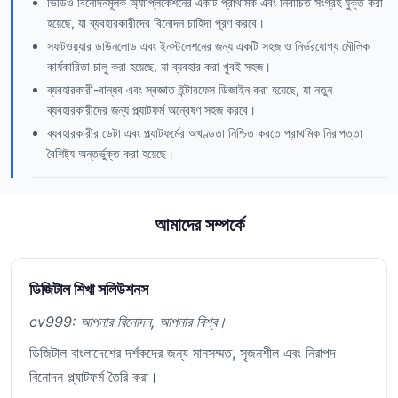
ভিডিও বিনোদনমূলক অ্যাপ্লিকেশনের একটি প্রাথমিক এবং নির্বাচিত সংগ্রহ যুক্ত করা
হয়েছে, যা ব্যবহারকারীদের বিনোদন চাহিদা পূরণ করবে।
সফটওয়্যার ডাউনলোড এবং ইনস্টলেশনের জন্য একটি সহজ ও নির্ভরযোগ্য মৌলিক
কার্যকারিতা চালু করা হয়েছে, যা ব্যবহার করা খুবই সহজ।
ব্যবহারকারী-বান্ধব এবং স্বজ্ঞাত ইন্টারফেস ডিজাইন করা হয়েছে, যা নতুন
ব্যবহারকারীদের জন্য প্ল্যাটফর্ম অন্বেষণ সহজ করবে।
ব্যবহারকারীর ডেটা এবং প্ল্যাটফর্মের অখণ্ডতা নিশ্চিত করতে প্রাথমিক নিরাপত্তা
বৈশিষ্ট্য অন্তর্ভুক্ত করা হয়েছে।
আমাদের সম্পর্কে
ডিজিটাল শিখা সলিউশনস
cv999: আপনার বিনোদন, আপনার বিশ্ব।
ডিজিটাল বাংলাদেশের দর্শকদের জন্য মানসম্মত, সৃজনশীল এবং নিরাপদ
বিনোদন প্ল্যাটফর্ম তৈরি করা।