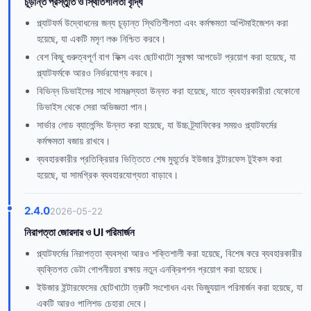
চূড়ান্ত প্রস্তুতি ও স্থিতিশীলতা বৃদ্ধি
প্ল্যাটফর্ম উদ্বোধনের জন্য চূড়ান্ত স্থিতিশীলতা এবং কর্মক্ষমতা অপ্টিমাইজেশন করা
হয়েছে, যা একটি মসৃণ লঞ্চ নিশ্চিত করবে।
বেশ কিছু গুরুত্বপূর্ণ বাগ ফিক্স এবং ছোটখাটো সুরক্ষা আপডেট প্রয়োগ করা হয়েছে, যা
প্ল্যাটফর্মকে আরও নির্ভরযোগ্য করবে।
বিভিন্ন ডিভাইসের সাথে সামঞ্জস্যতা উন্নত করা হয়েছে, যাতে ব্যবহারকারীরা যেকোনো
ডিভাইস থেকে সেরা অভিজ্ঞতা পান।
সার্ভার লোড ব্যালেন্সিং উন্নত করা হয়েছে, যা উচ্চ ট্র্যাফিকের সময়ও প্ল্যাটফর্মের
কর্মক্ষমতা বজায় রাখবে।
ব্যবহারকারীর প্রতিক্রিয়ার ভিত্তিতে শেষ মুহূর্তের ইউজার ইন্টারফেস টুইকস করা
হয়েছে, যা সামগ্রিক ব্যবহারযোগ্যতা বাড়াবে।
2.4.0
2026-05-22
নিরাপত্তা জোরদার ও UI পরিমার্জন
প্ল্যাটফর্মের নিরাপত্তা ব্যবস্থা আরও শক্তিশালী করা হয়েছে, বিশেষ করে ব্যবহারকারীর
ব্যক্তিগত ডেটা গোপনীয়তা রক্ষায় নতুন এনক্রিপশন প্রয়োগ করা হয়েছে।
ইউজার ইন্টারফেসের ছোটখাটো ত্রুটি সংশোধন এবং ভিজ্যুয়াল পরিমার্জন করা হয়েছে, যা
একটি আরও পালিশড চেহারা দেবে।