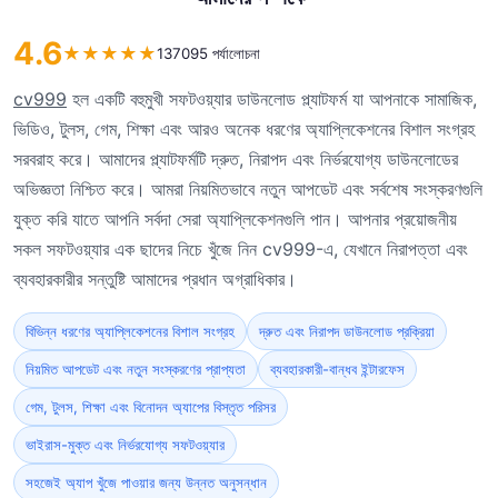
4.6
★
★
★
★
★
137095 পর্যালোচনা
cv999
হল একটি বহুমুখী সফটওয়্যার ডাউনলোড প্ল্যাটফর্ম যা আপনাকে সামাজিক,
ভিডিও, টুলস, গেম, শিক্ষা এবং আরও অনেক ধরণের অ্যাপ্লিকেশনের বিশাল সংগ্রহ
সরবরাহ করে। আমাদের প্ল্যাটফর্মটি দ্রুত, নিরাপদ এবং নির্ভরযোগ্য ডাউনলোডের
অভিজ্ঞতা নিশ্চিত করে। আমরা নিয়মিতভাবে নতুন আপডেট এবং সর্বশেষ সংস্করণগুলি
যুক্ত করি যাতে আপনি সর্বদা সেরা অ্যাপ্লিকেশনগুলি পান। আপনার প্রয়োজনীয়
সকল সফটওয়্যার এক ছাদের নিচে খুঁজে নিন cv999-এ, যেখানে নিরাপত্তা এবং
ব্যবহারকারীর সন্তুষ্টি আমাদের প্রধান অগ্রাধিকার।
বিভিন্ন ধরণের অ্যাপ্লিকেশনের বিশাল সংগ্রহ
দ্রুত এবং নিরাপদ ডাউনলোড প্রক্রিয়া
নিয়মিত আপডেট এবং নতুন সংস্করণের প্রাপ্যতা
ব্যবহারকারী-বান্ধব ইন্টারফেস
গেম, টুলস, শিক্ষা এবং বিনোদন অ্যাপের বিস্তৃত পরিসর
ভাইরাস-মুক্ত এবং নির্ভরযোগ্য সফটওয়্যার
সহজেই অ্যাপ খুঁজে পাওয়ার জন্য উন্নত অনুসন্ধান