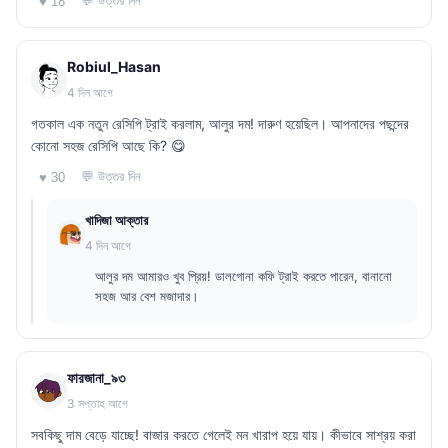
💬 উত্তর দিন
♥ 18
Robiul_Hasan
4 দিন আগে
গতকাল এক নতুন রেসিপি ট্রাই করলাম, আলুর দম! দারুণ হয়েছিল। আপনাদের পছন্দের
কোনো সহজ রেসিপি আছে কি? 😋
💬 উত্তর দিন
♥ 30
খাদিজা আক্তার
4 দিন আগে
আলুর দম আমারও খুব প্রিয়! ডালগোনা কফি ট্রাই করতে পারেন, বানানো
সহজ আর বেশ মজাদার।
ফারজানা_৯৩
3 সপ্তাহ আগে
সবকিছু দাম বেড়ে যাচ্ছে! বাজার করতে গেলেই মন খারাপ হয়ে যায়। কীভাবে সাশ্রয় করা