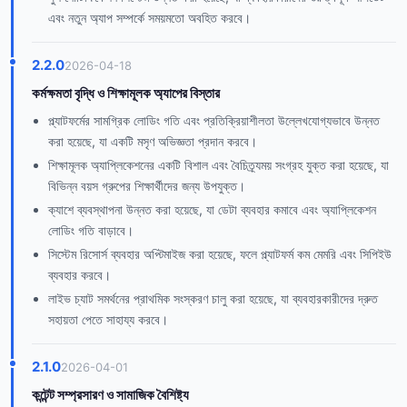
এবং নতুন অ্যাপ সম্পর্কে সময়মতো অবহিত করবে।
2.2.0
2026-04-18
কর্মক্ষমতা বৃদ্ধি ও শিক্ষামূলক অ্যাপের বিস্তার
প্ল্যাটফর্মের সামগ্রিক লোডিং গতি এবং প্রতিক্রিয়াশীলতা উল্লেখযোগ্যভাবে উন্নত
করা হয়েছে, যা একটি মসৃণ অভিজ্ঞতা প্রদান করবে।
শিক্ষামূলক অ্যাপ্লিকেশনের একটি বিশাল এবং বৈচিত্র্যময় সংগ্রহ যুক্ত করা হয়েছে, যা
বিভিন্ন বয়স গ্রুপের শিক্ষার্থীদের জন্য উপযুক্ত।
ক্যাশে ব্যবস্থাপনা উন্নত করা হয়েছে, যা ডেটা ব্যবহার কমাবে এবং অ্যাপ্লিকেশন
লোডিং গতি বাড়াবে।
সিস্টেম রিসোর্স ব্যবহার অপ্টিমাইজ করা হয়েছে, ফলে প্ল্যাটফর্ম কম মেমরি এবং সিপিইউ
ব্যবহার করবে।
লাইভ চ্যাট সমর্থনের প্রাথমিক সংস্করণ চালু করা হয়েছে, যা ব্যবহারকারীদের দ্রুত
সহায়তা পেতে সাহায্য করবে।
2.1.0
2026-04-01
কন্টেন্ট সম্প্রসারণ ও সামাজিক বৈশিষ্ট্য