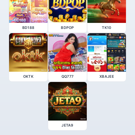
BD188
BDPOP
TK10
OKTK
QQ777
XBAJEE
JETA9