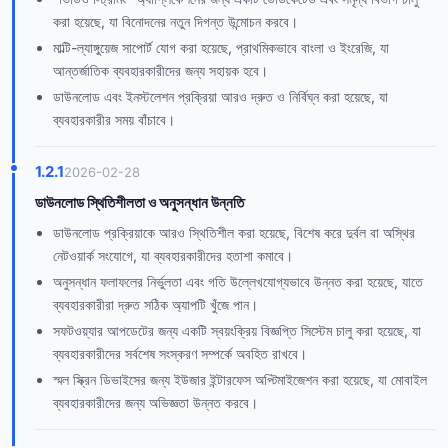
করা হয়েছে, যা বিনোদনের নতুন দিগন্ত উন্মোচন করবে।
মাল্টি-ল্যাঙ্গুয়েজ সাপোর্ট যোগ করা হয়েছে, প্রাথমিকভাবে বাংলা ও ইংরেজি, যা
আন্তর্জাতিক ব্যবহারকারীদের জন্য সহায়ক হবে।
ডাউনলোড এবং ইনস্টলেশন প্রক্রিয়া আরও দ্রুত ও নির্বিঘ্ন করা হয়েছে, যা
ব্যবহারকারীর সময় বাঁচাবে।
1.2.1
2026-02-28
ডাউনলোড স্থিতিশীলতা ও অনুসন্ধান উন্নতি
ডাউনলোড প্রক্রিয়াকে আরও স্থিতিশীল করা হয়েছে, বিশেষ করে দুর্বল বা অস্থির
নেটওয়ার্ক সংযোগে, যা ব্যবহারকারীদের হতাশা কমাবে।
অনুসন্ধান ফলাফলের নির্ভুলতা এবং গতি উল্লেখযোগ্যভাবে উন্নত করা হয়েছে, যাতে
ব্যবহারকারীরা দ্রুত সঠিক অ্যাপটি খুঁজে পান।
সফটওয়্যার আপডেটের জন্য একটি স্বয়ংক্রিয় বিজ্ঞপ্তি সিস্টেম চালু করা হয়েছে, যা
ব্যবহারকারীদের সর্বশেষ সংস্করণ সম্পর্কে অবহিত রাখবে।
স্মল স্ক্রিন ডিভাইসের জন্য ইউজার ইন্টারফেস অপ্টিমাইজেশন করা হয়েছে, যা মোবাইল
ব্যবহারকারীদের জন্য অভিজ্ঞতা উন্নত করবে।