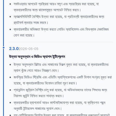
সফটওয়্যার আপডেট প্রক্রিয়া আরও মসৃণ এবং স্বয়ংক্রিয় করা হয়েছে, যা
ব্যবহারকারীদের জন্য ঝামেলামুক্ত আপডেট নিশ্চিত করবে।
অ্যাক্সেসিবিলিটি বৈশিষ্ট্য উন্নত করা হয়েছে, যা প্রতিবন্ধী ব্যবহারকারীদের জন্য
প্ল্যাটফর্ম ব্যবহার সহজ করবে।
ব্যবহারকারীর অভিজ্ঞতা উন্নত করতে লোডিং অ্যানিমেশন এবং ফিডব্যাক মেকানিজম
যোগ করা হয়েছে।
2.3.0
2026-05-05
উন্নত অনুসন্ধান ও ভিডিও অ্যাপস ইন্টিগ্রেশন
উন্নত অনুসন্ধান ফিল্টার এবং সাজানোর বিকল্প যুক্ত করা হয়েছে, যা ব্যবহারকারীদের
অ্যাপ খুঁজে পেতে আরও নিয়ন্ত্রণ দেবে।
জনপ্রিয় ভিডিও স্ট্রিমিং এবং এডিটিং অ্যাপ্লিকেশনের একটি বিশাল সংগ্রহ যুক্ত করা
হয়েছে, যা ব্যবহারকারীদের বিনোদন চাহিদা পূরণ করবে।
প্যারেন্টাল কন্ট্রোল বৈশিষ্ট্য চালু করা হয়েছে, যা অভিভাবকদের তাদের শিশুদের জন্য
নিরাপদ কন্টেন্ট নিশ্চিত করতে সাহায্য করবে।
ব্যবহারকারীর ড্যাশবোর্ড আরও কাস্টমাইজযোগ্য করা হয়েছে, যা ব্যক্তিগত পছন্দ
অনুযায়ী ইন্টারফেস সাজানোর সুযোগ দেবে।
পুশ নোটিফিকেশন সিস্টেম উন্নত করা হয়েছে, যা ব্যবহারকারীদের গুরুত্বপূর্ণ আপডেট