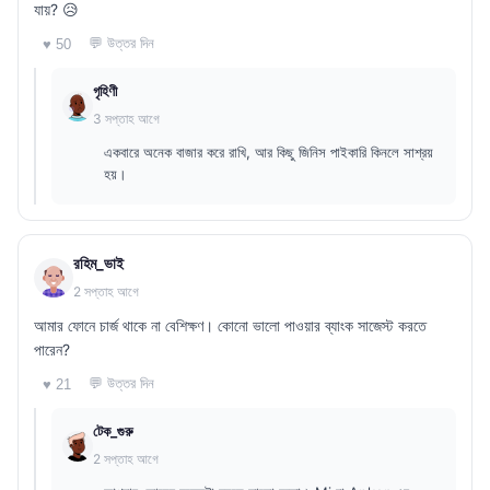
যায়? 😥
💬 উত্তর দিন
♥ 50
গৃহিণী
3 সপ্তাহ আগে
একবারে অনেক বাজার করে রাখি, আর কিছু জিনিস পাইকারি কিনলে সাশ্রয়
হয়।
রহিম_ভাই
2 সপ্তাহ আগে
আমার ফোনে চার্জ থাকে না বেশিক্ষণ। কোনো ভালো পাওয়ার ব্যাংক সাজেস্ট করতে
পারেন?
💬 উত্তর দিন
♥ 21
টেক_গুরু
2 সপ্তাহ আগে