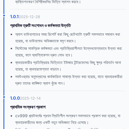
ব্যক্তিগতকরণ বৈশিষ্ট্যগুলির ভিত্তি স্থাপন করবে।
1.0.1
2025-12-28
প্রাথমিক ত্রুটি সংশোধন ও কর্মক্ষমতা উন্নতি
অ্যাপ ডাউনলোডের সময় রিপোর্ট করা কিছু ছোটখাটো ত্রুটি সফলভাবে সমাধান করা
হয়েছে, যা ডাউনলোড অভিজ্ঞতাকে মসৃণ করবে।
সিস্টেমের সামগ্রিক কর্মক্ষমতা এবং প্রতিক্রিয়াশীলতা উল্লেখযোগ্যভাবে উন্নত করা
হয়েছে, ফলে অ্যাপ্লিকেশন দ্রুত লোড হবে।
ব্যবহারকারীর প্রতিক্রিয়ার ভিত্তিতে ইউজার ইন্টারফেসের কিছু ক্ষুদ্র পরিবর্তন আনা
হয়েছে, যা ব্যবহারযোগ্যতা বাড়াবে।
সফটওয়্যার অনুসন্ধানের কার্যকারিতা সামান্য উন্নত করা হয়েছে, যাতে ব্যবহারকারীরা
দ্রুত তাদের কাঙ্ক্ষিত অ্যাপ খুঁজে পান।
1.0.0
2025-12-14
প্রাথমিক সংস্করণ প্রকাশ
cv999 প্ল্যাটফর্মের প্রথম স্থিতিশীল সংস্করণ সফলভাবে প্রকাশ করা হয়েছে, যা
ব্যবহারকারীদের জন্য একটি নতুন অভিজ্ঞতা নিয়ে এসেছে।