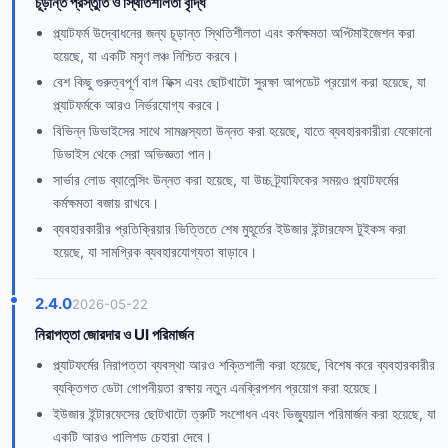
চূড়ান্ত প্রস্তুতি ও স্থিতিশীলতা বৃদ্ধি
প্ল্যাটফর্ম উদ্বোধনের জন্য চূড়ান্ত স্থিতিশীলতা এবং কর্মক্ষমতা অপ্টিমাইজেশন করা
হয়েছে, যা একটি মসৃণ লঞ্চ নিশ্চিত করবে।
বেশ কিছু গুরুত্বপূর্ণ বাগ ফিক্স এবং ছোটখাটো সুরক্ষা আপডেট প্রয়োগ করা হয়েছে, যা
প্ল্যাটফর্মকে আরও নির্ভরযোগ্য করবে।
বিভিন্ন ডিভাইসের সাথে সামঞ্জস্যতা উন্নত করা হয়েছে, যাতে ব্যবহারকারীরা যেকোনো
ডিভাইস থেকে সেরা অভিজ্ঞতা পান।
সার্ভার লোড ব্যালেন্সিং উন্নত করা হয়েছে, যা উচ্চ ট্র্যাফিকের সময়ও প্ল্যাটফর্মের
কর্মক্ষমতা বজায় রাখবে।
ব্যবহারকারীর প্রতিক্রিয়ার ভিত্তিতে শেষ মুহূর্তের ইউজার ইন্টারফেস টুইকস করা
হয়েছে, যা সামগ্রিক ব্যবহারযোগ্যতা বাড়াবে।
2.4.0
2026-05-22
নিরাপত্তা জোরদার ও UI পরিমার্জন
প্ল্যাটফর্মের নিরাপত্তা ব্যবস্থা আরও শক্তিশালী করা হয়েছে, বিশেষ করে ব্যবহারকারীর
ব্যক্তিগত ডেটা গোপনীয়তা রক্ষায় নতুন এনক্রিপশন প্রয়োগ করা হয়েছে।
ইউজার ইন্টারফেসের ছোটখাটো ত্রুটি সংশোধন এবং ভিজ্যুয়াল পরিমার্জন করা হয়েছে, যা
একটি আরও পালিশড চেহারা দেবে।