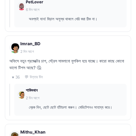
PetLover
6 দিন আগে
অবশ্যই যান! বিড়াল অসুস্থ থাকলে দেরি করা ঠিক না।
Imran_BD
2 দিন আগে
অফিসে নতুন প্রজেক্টের চাপ, স্ট্রেস সামলানো মুশকিল হয়ে যাচ্ছে। কারো কাছে কোনো
ভালো টিপস আছে? 🤔
💬 উত্তর দিন
♥ 36
শাকিবখান
2 দিন আগে
ব্রেক নিন, ছোট ছোট হাঁটাচলা করুন। মেডিটেশনও সাহায্য করে।
Mithu_Khan