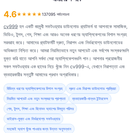
4.6
★
★
★
★
★
137095 পর্যালোচনা
cv999
হল একটি বহুমুখী সফটওয়্যার ডাউনলোড প্ল্যাটফর্ম যা আপনাকে সামাজিক,
ভিডিও, টুলস, গেম, শিক্ষা এবং আরও অনেক ধরণের অ্যাপ্লিকেশনের বিশাল সংগ্রহ
সরবরাহ করে। আমাদের প্ল্যাটফর্মটি দ্রুত, নিরাপদ এবং নির্ভরযোগ্য ডাউনলোডের
অভিজ্ঞতা নিশ্চিত করে। আমরা নিয়মিতভাবে নতুন আপডেট এবং সর্বশেষ সংস্করণগুলি
যুক্ত করি যাতে আপনি সর্বদা সেরা অ্যাপ্লিকেশনগুলি পান। আপনার প্রয়োজনীয়
সকল সফটওয়্যার এক ছাদের নিচে খুঁজে নিন cv999-এ, যেখানে নিরাপত্তা এবং
ব্যবহারকারীর সন্তুষ্টি আমাদের প্রধান অগ্রাধিকার।
বিভিন্ন ধরণের অ্যাপ্লিকেশনের বিশাল সংগ্রহ
দ্রুত এবং নিরাপদ ডাউনলোড প্রক্রিয়া
নিয়মিত আপডেট এবং নতুন সংস্করণের প্রাপ্যতা
ব্যবহারকারী-বান্ধব ইন্টারফেস
গেম, টুলস, শিক্ষা এবং বিনোদন অ্যাপের বিস্তৃত পরিসর
ভাইরাস-মুক্ত এবং নির্ভরযোগ্য সফটওয়্যার
সহজেই অ্যাপ খুঁজে পাওয়ার জন্য উন্নত অনুসন্ধান