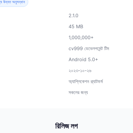
্য উন্নত অনুসন্ধান
2.1.0
45 MB
1,000,000+
cv999 ডেভেলপমেন্ট টিম
Android 5.0+
২০২৩-১০-২৬
অ্যাপ্লিকেশন প্ল্যাটফর্ম
সকলের জন্য
রিলিজ লগ