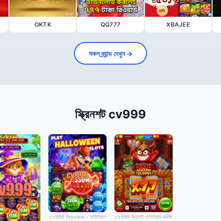
OKTK
QQ777
XBAJEE
সকল ব্র্যান্ড দেখুন →
স্ক্রিনশট cv999
cv999 Preview - অফিসিয়াল
cv999 স্ক্রিনশট অফিসিয়াল APK