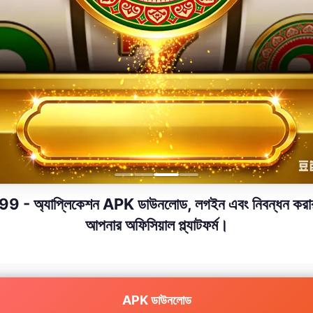
9 - অ্যাপ্লিকেশন APK ডাউনলোড, লগইন এবং নিবন্ধন করার
আপনার অফিসিয়াল প্ল্যাটফর্ম।
APK ডাউনলোড