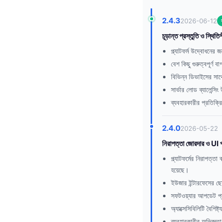
2.4.3
2026-06-12
চূড়ান্ত প্রস্তুতি ও স্থিতি
প্ল্যাটফর্ম উদ্বোধনের 
বেশ কিছু গুরুত্বপূর্ণ
বিভিন্ন ডিভাইসের সাথ
সার্ভার লোড ব্যালেন্সিং
ব্যবহারকারীর প্রতিক্র
2.4.0
2026-05-22
নিরাপত্তা জোরদার ও UI প
প্ল্যাটফর্মের নিরাপত্
হয়েছে।
ইউজার ইন্টারফেসের ছো
সফটওয়্যার আপডেট প্র
অ্যাক্সেসিবিলিটি বৈশিষ
ব্যবহারকারীর অভিজ্ঞ