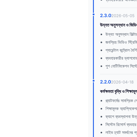
2.3.0
2026-05-05
উন্নত অনুসন্ধান ও ভিডিও
উন্নত অনুসন্ধান ফিল্ট
জনপ্রিয় ভিডিও স্ট্রি
প্যারেন্টাল কন্ট্রোল ব
ব্যবহারকারীর ড্যাশবোর
পুশ নোটিফিকেশন সিস্ট
2.2.0
2026-04-18
কর্মক্ষমতা বৃদ্ধি ও শিক্ষা
প্ল্যাটফর্মের সামগ্রি
শিক্ষামূলক অ্যাপ্লিকেশ
ক্যাশে ব্যবস্থাপনা উন
সিস্টেম রিসোর্স ব্যবহ
লাইভ চ্যাট সমর্থনের প