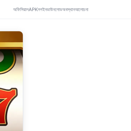
অফিসিয়াল
APK
লগইন
ডাউনলোড
অবস্থান
আলোচনা