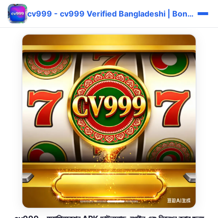
cv999 - cv999 Verified Bangladeshi | Bonus দ্রুত ⚡