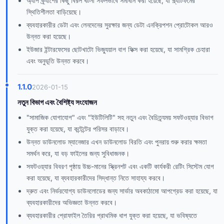
অ্যাপ ক্র্যাশের কিছু বিরল ঘটনা সফলভাবে সমাধান করা হয়েছে, যা প্ল্যাটফর্মের
স্থিতিশীলতা বাড়িয়েছে।
ব্যবহারকারীর ডেটা এবং লেনদেনের সুরক্ষার জন্য ডেটা এনক্রিপশন প্রোটোকল আরও
উন্নত করা হয়েছে।
ইউজার ইন্টারফেসের ছোটখাটো ভিজ্যুয়াল বাগ ফিক্স করা হয়েছে, যা সামগ্রিক চেহারা
এবং অনুভূতি উন্নত করবে।
1.1.0
2026-01-15
নতুন বিভাগ এবং বৈশিষ্ট্য সংযোজন
"সামাজিক যোগাযোগ" এবং "ইউটিলিটি" সহ নতুন এবং বৈচিত্র্যময় সফটওয়্যার বিভাগ
যুক্ত করা হয়েছে, যা কন্টেন্টের পরিসর বাড়াবে।
উন্নত ডাউনলোড ম্যানেজার এখন ডাউনলোড বিরতি এবং পুনরায় শুরু করার ক্ষমতা
সমর্থন করে, যা বড় ফাইলের জন্য সুবিধাজনক।
সফটওয়্যার বিবরণ পৃষ্ঠায় উচ্চ-মানের স্ক্রিনশট এবং একটি কার্যকরী রেটিং সিস্টেম যোগ
করা হয়েছে, যা ব্যবহারকারীদের সিদ্ধান্ত নিতে সাহায্য করবে।
দ্রুত এবং নির্ভরযোগ্য ডাউনলোডের জন্য সার্ভার অবকাঠামো আপগ্রেড করা হয়েছে, যা
ব্যবহারকারীদের অভিজ্ঞতা উন্নত করবে।
ব্যবহারকারীর প্রোফাইল তৈরির প্রাথমিক ধাপ যুক্ত করা হয়েছে, যা ভবিষ্যতে