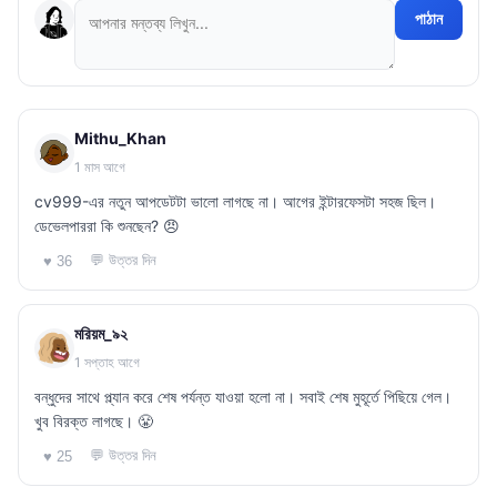
পাঠান
Mithu_Khan
1 মাস আগে
cv999-এর নতুন আপডেটটা ভালো লাগছে না। আগের ইন্টারফেসটা সহজ ছিল।
ডেভেলপাররা কি শুনছেন? 😠
💬 উত্তর দিন
♥ 36
মরিয়ম_৯২
1 সপ্তাহ আগে
বন্ধুদের সাথে প্ল্যান করে শেষ পর্যন্ত যাওয়া হলো না। সবাই শেষ মুহূর্তে পিছিয়ে গেল।
খুব বিরক্ত লাগছে। 😤
💬 উত্তর দিন
♥ 25