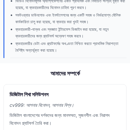
ভিডিও বিনোদনমূলক অ্যাপ্লিকেশনের একটি প্রাথমিক এবং নির্বাচিত সংগ্রহ যুক্ত করা
হয়েছে, যা ব্যবহারকারীদের বিনোদন চাহিদা পূরণ করবে।
সফটওয়্যার ডাউনলোড এবং ইনস্টলেশনের জন্য একটি সহজ ও নির্ভরযোগ্য মৌলিক
কার্যকারিতা চালু করা হয়েছে, যা ব্যবহার করা খুবই সহজ।
ব্যবহারকারী-বান্ধব এবং স্বজ্ঞাত ইন্টারফেস ডিজাইন করা হয়েছে, যা নতুন
ব্যবহারকারীদের জন্য প্ল্যাটফর্ম অন্বেষণ সহজ করবে।
ব্যবহারকারীর ডেটা এবং প্ল্যাটফর্মের অখণ্ডতা নিশ্চিত করতে প্রাথমিক নিরাপত্তা
বৈশিষ্ট্য অন্তর্ভুক্ত করা হয়েছে।
আমাদের সম্পর্কে
ডিজিটাল শিখা সলিউশনস
cv999: আপনার বিনোদন, আপনার বিশ্ব।
ডিজিটাল বাংলাদেশের দর্শকদের জন্য মানসম্মত, সৃজনশীল এবং নিরাপদ
বিনোদন প্ল্যাটফর্ম তৈরি করা।