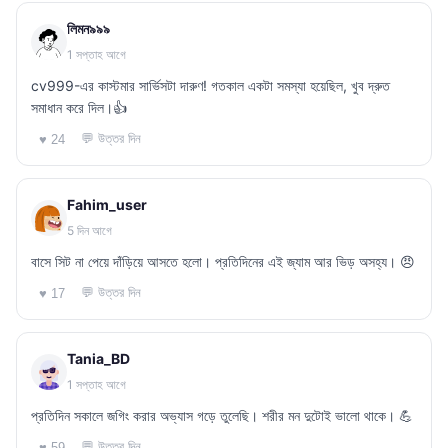
লিমন৯৯৯
1 সপ্তাহ আগে
cv999-এর কাস্টমার সার্ভিসটা দারুণ! গতকাল একটা সমস্যা হয়েছিল, খুব দ্রুত
সমাধান করে দিল।👍
💬 উত্তর দিন
♥ 24
Fahim_user
5 দিন আগে
বাসে সিট না পেয়ে দাঁড়িয়ে আসতে হলো। প্রতিদিনের এই জ্যাম আর ভিড় অসহ্য। 😠
💬 উত্তর দিন
♥ 17
Tania_BD
1 সপ্তাহ আগে
প্রতিদিন সকালে জগিং করার অভ্যাস গড়ে তুলেছি। শরীর মন দুটোই ভালো থাকে। 💪
💬 উত্তর দিন
♥ 59