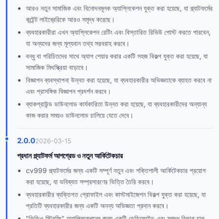
আরও নতুন সামাজিক এবং বিনোদনমূলক অ্যাপ্লিকেশন যুক্ত করা হয়েছে, যা প্ল্যাটফর্মের
কন্টেন্ট লাইব্রেরিকে আরও সমৃদ্ধ করেছে।
ব্যবহারকারীরা এখন অ্যাপ্লিকেশন রেটিং এবং বিস্তারিত রিভিউ পোস্ট করতে পারবেন,
যা অন্যদের জন্য মূল্যবান তথ্য সরবরাহ করবে।
বন্ধু বা পরিচিতদের সাথে অ্যাপ শেয়ার করার একটি সহজ বিকল্প যুক্ত করা হয়েছে, যা
সামাজিক মিথস্ক্রিয়া বাড়াবে।
বিজ্ঞাপন ব্যবস্থাপনা উন্নত করা হয়েছে, যা ব্যবহারকারীর অভিজ্ঞতাকে ব্যাহত করবে না
এবং প্রাসঙ্গিক বিজ্ঞাপন প্রদর্শন করবে।
ব্যাকগ্রাউন্ড ডাউনলোড কার্যকারিতা উন্নত করা হয়েছে, যা ব্যবহারকারীদের অন্যান্য
কাজ করার সময়ও ডাউনলোড চালিয়ে যেতে দেবে।
2.0.0
2026-03-15
প্রধান প্ল্যাটফর্ম আপগ্রেড ও নতুন আর্কিটেকচার
cv999 প্ল্যাটফর্মের জন্য একটি সম্পূর্ণ নতুন এবং শক্তিশালী আর্কিটেকচার প্রয়োগ
করা হয়েছে, যা ভবিষ্যত সম্প্রসারণের ভিত্তি তৈরি করবে।
ব্যবহারকারীর ব্যক্তিগত প্রোফাইল এবং কাস্টমাইজেশন বিকল্প যুক্ত করা হয়েছে, যা
প্রতিটি ব্যবহারকারীর জন্য একটি অনন্য অভিজ্ঞতা প্রদান করবে।
"ভিডিও স্ট্রিমিং" অ্যাপ্লিকেশনের জন্য একটি ডেডিকেটেড এবং সমৃদ্ধ বিভাগ চালু