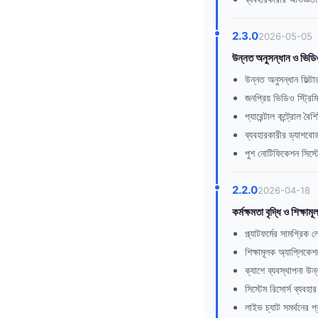
2.3.0
2026-05-05
উন্নত অনুসন্ধান ও ভিডিও
উন্নত অনুসন্ধান ফিল্ট
জনপ্রিয় ভিডিও স্ট্রি
প্যারেন্টাল কন্ট্রোল ব
ব্যবহারকারীর ড্যাশবোর
পুশ নোটিফিকেশন সিস্ট
2.2.0
2026-04-18
কর্মক্ষমতা বৃদ্ধি ও শিক্ষা
প্ল্যাটফর্মের সামগ্রি
শিক্ষামূলক অ্যাপ্লিকেশ
ক্যাশে ব্যবস্থাপনা উন
সিস্টেম রিসোর্স ব্যবহ
লাইভ চ্যাট সমর্থনের প