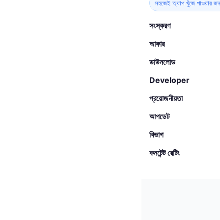
সহজেই অ্যাপ খুঁজে পাওয়ার জন
সংস্করণ
আকার
ডাউনলোড
Developer
প্রয়োজনীয়তা
আপডেট
বিভাগ
কনটেন্ট রেটিং