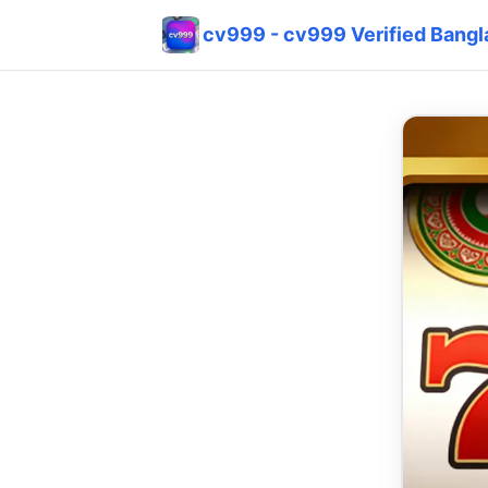
cv999 - cv999 Verified Banglad