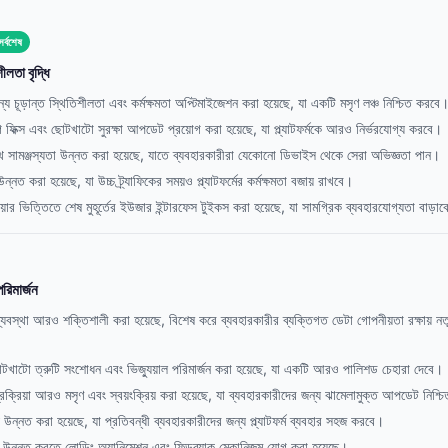
সর্বশেষ
শীলতা বৃদ্ধি
জন্য চূড়ান্ত স্থিতিশীলতা এবং কর্মক্ষমতা অপ্টিমাইজেশন করা হয়েছে, যা একটি মসৃণ লঞ্চ নিশ্চিত করবে
 বাগ ফিক্স এবং ছোটখাটো সুরক্ষা আপডেট প্রয়োগ করা হয়েছে, যা প্ল্যাটফর্মকে আরও নির্ভরযোগ্য করবে।
ে সামঞ্জস্যতা উন্নত করা হয়েছে, যাতে ব্যবহারকারীরা যেকোনো ডিভাইস থেকে সেরা অভিজ্ঞতা পান।
 উন্নত করা হয়েছে, যা উচ্চ ট্র্যাফিকের সময়ও প্ল্যাটফর্মের কর্মক্ষমতা বজায় রাখবে।
িয়ার ভিত্তিতে শেষ মুহূর্তের ইউজার ইন্টারফেস টুইকস করা হয়েছে, যা সামগ্রিক ব্যবহারযোগ্যতা বাড়া
রিমার্জন
তা ব্যবস্থা আরও শক্তিশালী করা হয়েছে, বিশেষ করে ব্যবহারকারীর ব্যক্তিগত ডেটা গোপনীয়তা রক্ষায় 
টখাটো ত্রুটি সংশোধন এবং ভিজ্যুয়াল পরিমার্জন করা হয়েছে, যা একটি আরও পালিশড চেহারা দেবে।
ক্রিয়া আরও মসৃণ এবং স্বয়ংক্রিয় করা হয়েছে, যা ব্যবহারকারীদের জন্য ঝামেলামুক্ত আপডেট নিশ্
্ট্য উন্নত করা হয়েছে, যা প্রতিবন্ধী ব্যবহারকারীদের জন্য প্ল্যাটফর্ম ব্যবহার সহজ করবে।
তা উন্নত করতে লোডিং অ্যানিমেশন এবং ফিডব্যাক মেকানিজম যোগ করা হয়েছে।