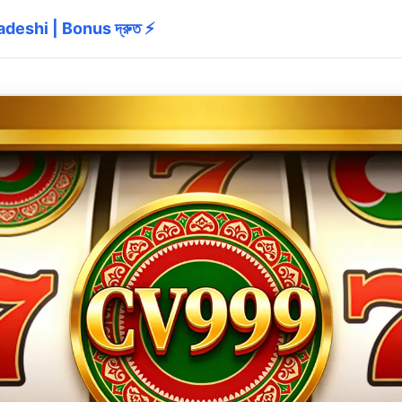
eshi | Bonus দ্রুত ⚡