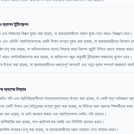
 অ্যাপস ইন্টিগ্রেশন
ার এবং সাজানোর বিকল্প যুক্ত করা হয়েছে, যা ব্যবহারকারীদের অ্যাপ খুঁজে পেতে আরও নিয়ন্ত্রণ দেবে।
মিং এবং এডিটিং অ্যাপ্লিকেশনের একটি বিশাল সংগ্রহ যুক্ত করা হয়েছে, যা ব্যবহারকারীদের বিনোদন চ
ৈশিষ্ট্য চালু করা হয়েছে, যা অভিভাবকদের তাদের শিশুদের জন্য নিরাপদ কন্টেন্ট নিশ্চিত করতে সাহায্য করব
্ড আরও কাস্টমাইজযোগ্য করা হয়েছে, যা ব্যক্তিগত পছন্দ অনুযায়ী ইন্টারফেস সাজানোর সুযোগ দেবে।
েম উন্নত করা হয়েছে, যা ব্যবহারকারীদের গুরুত্বপূর্ণ আপডেট এবং নতুন অ্যাপ সম্পর্কে সময়মতো অ
মূলক অ্যাপের বিস্তার
ক লোডিং গতি এবং প্রতিক্রিয়াশীলতা উল্লেখযোগ্যভাবে উন্নত করা হয়েছে, যা একটি মসৃণ অভিজ্ঞতা প্
নের একটি বিশাল এবং বৈচিত্র্যময় সংগ্রহ যুক্ত করা হয়েছে, যা বিভিন্ন বয়স গ্রুপের শিক্ষার্থীদের জন্
্নত করা হয়েছে, যা ডেটা ব্যবহার কমাবে এবং অ্যাপ্লিকেশন লোডিং গতি বাড়াবে।
ার অপ্টিমাইজ করা হয়েছে, ফলে প্ল্যাটফর্ম কম মেমরি এবং সিপিইউ ব্যবহার করবে।
্রাথমিক সংস্করণ চালু করা হয়েছে, যা ব্যবহারকারীদের দ্রুত সহায়তা পেতে সাহায্য করবে।