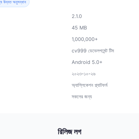
্য উন্নত অনুসন্ধান
2.1.0
45 MB
1,000,000+
cv999 ডেভেলপমেন্ট টিম
Android 5.0+
২০২৩-১০-২৬
অ্যাপ্লিকেশন প্ল্যাটফর্ম
সকলের জন্য
রিলিজ লগ