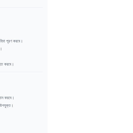
াহিদা পূরণ করবে।
ে।
বহিত করবে।
রদান করবে।
য উপযুক্ত।