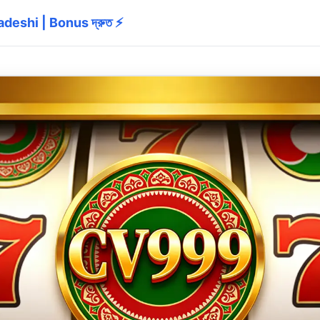
eshi | Bonus দ্রুত ⚡