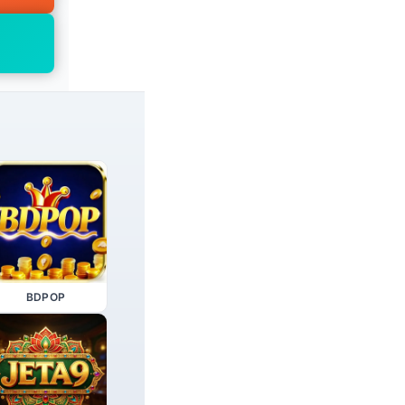
BDPOP