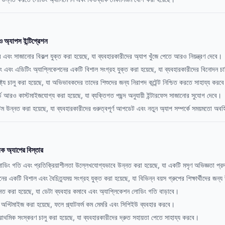
 অ্যাপস ইন্টিগ্রেশন
ার এবং সাজানোর বিকল্প যুক্ত করা হয়েছে, যা ব্যবহারকারীদের অ্যাপ খুঁজে পেতে আরও নিয়ন্ত্রণ দেবে।
মিং এবং এডিটিং অ্যাপ্লিকেশনের একটি বিশাল সংগ্রহ যুক্ত করা হয়েছে, যা ব্যবহারকারীদের বিনোদন চ
ৈশিষ্ট্য চালু করা হয়েছে, যা অভিভাবকদের তাদের শিশুদের জন্য নিরাপদ কন্টেন্ট নিশ্চিত করতে সাহায্য করব
্ড আরও কাস্টমাইজযোগ্য করা হয়েছে, যা ব্যক্তিগত পছন্দ অনুযায়ী ইন্টারফেস সাজানোর সুযোগ দেবে।
েম উন্নত করা হয়েছে, যা ব্যবহারকারীদের গুরুত্বপূর্ণ আপডেট এবং নতুন অ্যাপ সম্পর্কে সময়মতো অ
মূলক অ্যাপের বিস্তার
ক লোডিং গতি এবং প্রতিক্রিয়াশীলতা উল্লেখযোগ্যভাবে উন্নত করা হয়েছে, যা একটি মসৃণ অভিজ্ঞতা প্
নের একটি বিশাল এবং বৈচিত্র্যময় সংগ্রহ যুক্ত করা হয়েছে, যা বিভিন্ন বয়স গ্রুপের শিক্ষার্থীদের জন্
্নত করা হয়েছে, যা ডেটা ব্যবহার কমাবে এবং অ্যাপ্লিকেশন লোডিং গতি বাড়াবে।
ার অপ্টিমাইজ করা হয়েছে, ফলে প্ল্যাটফর্ম কম মেমরি এবং সিপিইউ ব্যবহার করবে।
্রাথমিক সংস্করণ চালু করা হয়েছে, যা ব্যবহারকারীদের দ্রুত সহায়তা পেতে সাহায্য করবে।