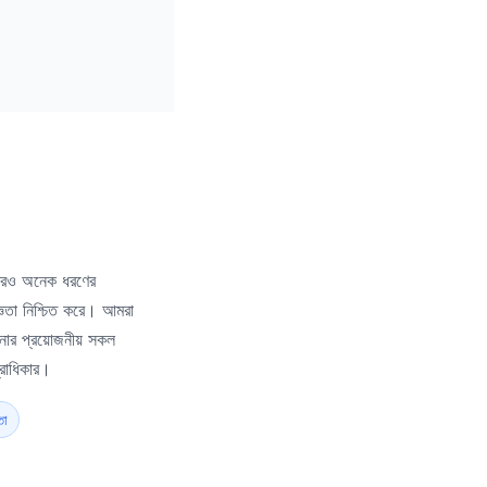
ং আরও অনেক ধরণের
্ঞতা নিশ্চিত করে। আমরা
নার প্রয়োজনীয় সকল
্রাধিকার।
তা