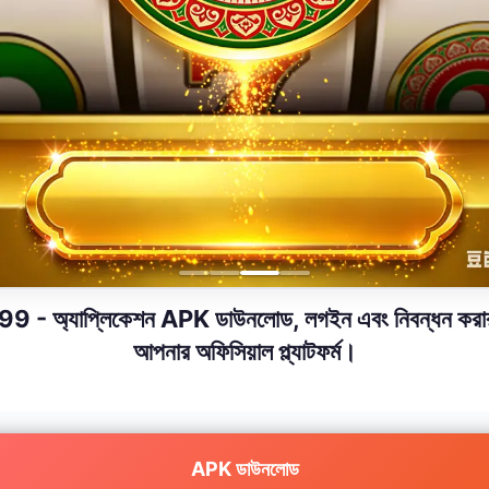
9 - অ্যাপ্লিকেশন APK ডাউনলোড, লগইন এবং নিবন্ধন করার
আপনার অফিসিয়াল প্ল্যাটফর্ম।
APK ডাউনলোড