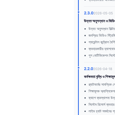
2.3.0
2026-05-05
উন্নত অনুসন্ধান ও ভিডিও
উন্নত অনুসন্ধান ফিল্ট
জনপ্রিয় ভিডিও স্ট্রি
প্যারেন্টাল কন্ট্রোল ব
ব্যবহারকারীর ড্যাশবোর
পুশ নোটিফিকেশন সিস্ট
2.2.0
2026-04-18
কর্মক্ষমতা বৃদ্ধি ও শিক্ষা
প্ল্যাটফর্মের সামগ্রি
শিক্ষামূলক অ্যাপ্লিকেশ
ক্যাশে ব্যবস্থাপনা উন
সিস্টেম রিসোর্স ব্যবহ
লাইভ চ্যাট সমর্থনের প