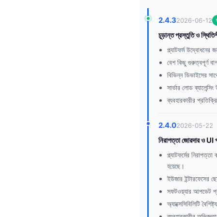
2.4.3
2026-06-12
চূড়ান্ত প্রস্তুতি ও স্থিতি
প্ল্যাটফর্ম উদ্বোধনের 
বেশ কিছু গুরুত্বপূর্ণ
বিভিন্ন ডিভাইসের সাথ
সার্ভার লোড ব্যালেন্সিং
ব্যবহারকারীর প্রতিক্র
2.4.0
2026-05-22
নিরাপত্তা জোরদার ও UI প
প্ল্যাটফর্মের নিরাপত্
হয়েছে।
ইউজার ইন্টারফেসের ছো
সফটওয়্যার আপডেট প্র
অ্যাক্সেসিবিলিটি বৈশিষ
ব্যবহারকারীর অভিজ্ঞ