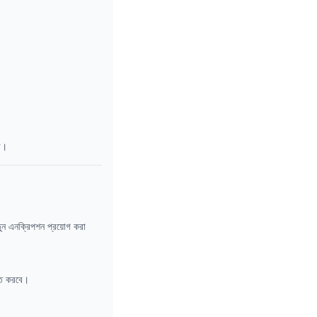
।
বে।
নতুন এনক্রিপশন প্রয়োগ করা
চিত করবে।