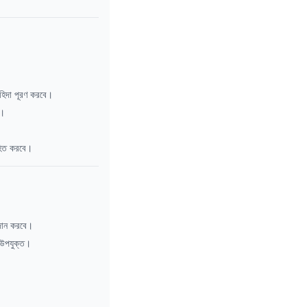
াহিদা পূরণ করবে।
ে।
বহিত করবে।
রদান করবে।
য উপযুক্ত।