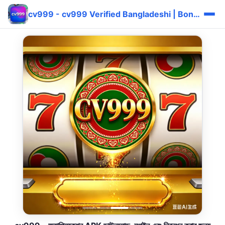
cv999 - cv999 Verified Bangladeshi | Bonus দ্রুত ⚡