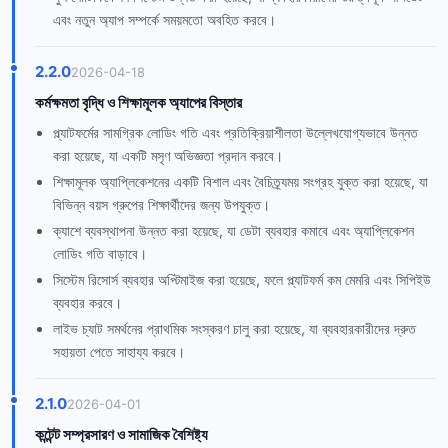
এবং নতুন অ্যাপ সম্পর্কে সময়মতো অবহিত করবে।
2.2.0
2026-04-18
কর্মক্ষমতা বৃদ্ধি ও শিক্ষামূলক অ্যাপের বিস্তার
প্ল্যাটফর্মের সামগ্রিক লোডিং গতি এবং প্রতিক্রিয়াশীলতা উল্লেখযোগ্যভাবে উন্নত
করা হয়েছে, যা একটি মসৃণ অভিজ্ঞতা প্রদান করবে।
শিক্ষামূলক অ্যাপ্লিকেশনের একটি বিশাল এবং বৈচিত্র্যময় সংগ্রহ যুক্ত করা হয়েছে, যা
বিভিন্ন বয়স গ্রুপের শিক্ষার্থীদের জন্য উপযুক্ত।
ক্যাশে ব্যবস্থাপনা উন্নত করা হয়েছে, যা ডেটা ব্যবহার কমাবে এবং অ্যাপ্লিকেশন
লোডিং গতি বাড়াবে।
সিস্টেম রিসোর্স ব্যবহার অপ্টিমাইজ করা হয়েছে, ফলে প্ল্যাটফর্ম কম মেমরি এবং সিপিইউ
ব্যবহার করবে।
লাইভ চ্যাট সমর্থনের প্রাথমিক সংস্করণ চালু করা হয়েছে, যা ব্যবহারকারীদের দ্রুত
সহায়তা পেতে সাহায্য করবে।
2.1.0
2026-04-01
কন্টেন্ট সম্প্রসারণ ও সামাজিক বৈশিষ্ট্য