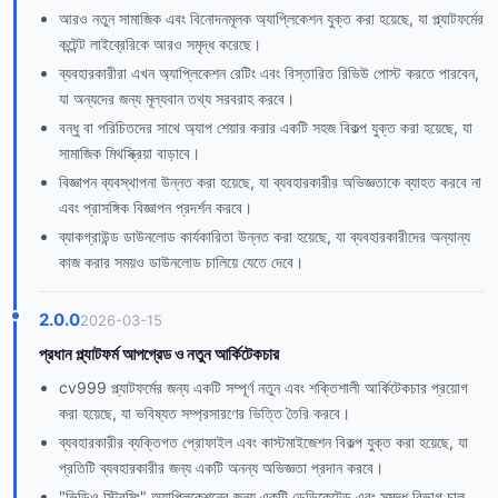
আরও নতুন সামাজিক এবং বিনোদনমূলক অ্যাপ্লিকেশন যুক্ত করা হয়েছে, যা প্ল্যাটফর্মের
কন্টেন্ট লাইব্রেরিকে আরও সমৃদ্ধ করেছে।
ব্যবহারকারীরা এখন অ্যাপ্লিকেশন রেটিং এবং বিস্তারিত রিভিউ পোস্ট করতে পারবেন,
যা অন্যদের জন্য মূল্যবান তথ্য সরবরাহ করবে।
বন্ধু বা পরিচিতদের সাথে অ্যাপ শেয়ার করার একটি সহজ বিকল্প যুক্ত করা হয়েছে, যা
সামাজিক মিথস্ক্রিয়া বাড়াবে।
বিজ্ঞাপন ব্যবস্থাপনা উন্নত করা হয়েছে, যা ব্যবহারকারীর অভিজ্ঞতাকে ব্যাহত করবে না
এবং প্রাসঙ্গিক বিজ্ঞাপন প্রদর্শন করবে।
ব্যাকগ্রাউন্ড ডাউনলোড কার্যকারিতা উন্নত করা হয়েছে, যা ব্যবহারকারীদের অন্যান্য
কাজ করার সময়ও ডাউনলোড চালিয়ে যেতে দেবে।
2.0.0
2026-03-15
প্রধান প্ল্যাটফর্ম আপগ্রেড ও নতুন আর্কিটেকচার
cv999 প্ল্যাটফর্মের জন্য একটি সম্পূর্ণ নতুন এবং শক্তিশালী আর্কিটেকচার প্রয়োগ
করা হয়েছে, যা ভবিষ্যত সম্প্রসারণের ভিত্তি তৈরি করবে।
ব্যবহারকারীর ব্যক্তিগত প্রোফাইল এবং কাস্টমাইজেশন বিকল্প যুক্ত করা হয়েছে, যা
প্রতিটি ব্যবহারকারীর জন্য একটি অনন্য অভিজ্ঞতা প্রদান করবে।
"ভিডিও স্ট্রিমিং" অ্যাপ্লিকেশনের জন্য একটি ডেডিকেটেড এবং সমৃদ্ধ বিভাগ চালু