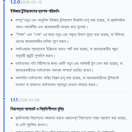
1.2.0
2026-02-12
ইউজার ইন্টারফেসের ব্যাপক পরিবর্তন
সম্পূর্ণ নতুন এবং আধুনিক ইউজার ইন্টারফেস ডিজাইন চালু করা হয়েছে, যা প্ল্যাটফর্মকে
আরও আকর্ষণীয় এবং ব্যবহারকারী-বান্ধব করে তুলেছে।
"শিক্ষা" এবং "গেম" এর জন্য নতুন এবং সমৃদ্ধ বিভাগ যুক্ত করা হয়েছে, যা বিভিন্ন
ধরনের ব্যবহারকারীর চাহিদা পূরণ করবে।
সফটওয়্যার প্রস্তাবনা ইঞ্জিনকে আরও স্মার্ট করা হয়েছে, যা ব্যবহারকারীর পছন্দ
অনুযায়ী কন্টেন্ট সুপারিশ করবে।
ডাউনলোড গতি নিরীক্ষণের জন্য একটি নতুন এবং কার্যকরী টুল যোগ করা হয়েছে, যা
ব্যবহারকারীদের ডাউনলোড অবস্থা সম্পর্কে অবহিত রাখবে।
অফলাইন ডাউনলোড সারির বিকল্প চালু করা হয়েছে, যা ব্যবহারকারীদের ইন্টারনেট
সংযোগ না থাকলেও ডাউনলোড প্রস্তুত রাখতে সাহায্য করবে।
1.1.1
2026-01-29
নিরাপত্তা আপডেট ও স্থিতিশীলতা বৃদ্ধি
প্ল্যাটফর্মের নিরাপত্তা জোরদার করতে গুরুত্বপূর্ণ নিরাপত্তা প্যাচ প্রয়োগ করা হয়েছে,
যা ডেটা সুরক্ষিত রাখবে।