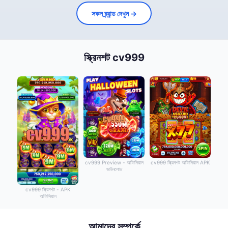
সকল ব্র্যান্ড দেখুন →
স্ক্রিনশট cv999
cv999 Preview - অফিসিয়াল
cv999 স্ক্রিনশট অফিসিয়াল APK
ডাউনলোড
cv999 স্ক্রিনশট - APK
অফিসিয়াল
আমাদের সম্পর্কে