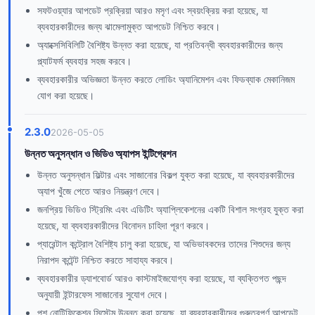
সফটওয়্যার আপডেট প্রক্রিয়া আরও মসৃণ এবং স্বয়ংক্রিয় করা হয়েছে, যা
ব্যবহারকারীদের জন্য ঝামেলামুক্ত আপডেট নিশ্চিত করবে।
অ্যাক্সেসিবিলিটি বৈশিষ্ট্য উন্নত করা হয়েছে, যা প্রতিবন্ধী ব্যবহারকারীদের জন্য
প্ল্যাটফর্ম ব্যবহার সহজ করবে।
ব্যবহারকারীর অভিজ্ঞতা উন্নত করতে লোডিং অ্যানিমেশন এবং ফিডব্যাক মেকানিজম
যোগ করা হয়েছে।
2.3.0
2026-05-05
উন্নত অনুসন্ধান ও ভিডিও অ্যাপস ইন্টিগ্রেশন
উন্নত অনুসন্ধান ফিল্টার এবং সাজানোর বিকল্প যুক্ত করা হয়েছে, যা ব্যবহারকারীদের
অ্যাপ খুঁজে পেতে আরও নিয়ন্ত্রণ দেবে।
জনপ্রিয় ভিডিও স্ট্রিমিং এবং এডিটিং অ্যাপ্লিকেশনের একটি বিশাল সংগ্রহ যুক্ত করা
হয়েছে, যা ব্যবহারকারীদের বিনোদন চাহিদা পূরণ করবে।
প্যারেন্টাল কন্ট্রোল বৈশিষ্ট্য চালু করা হয়েছে, যা অভিভাবকদের তাদের শিশুদের জন্য
নিরাপদ কন্টেন্ট নিশ্চিত করতে সাহায্য করবে।
ব্যবহারকারীর ড্যাশবোর্ড আরও কাস্টমাইজযোগ্য করা হয়েছে, যা ব্যক্তিগত পছন্দ
অনুযায়ী ইন্টারফেস সাজানোর সুযোগ দেবে।
পুশ নোটিফিকেশন সিস্টেম উন্নত করা হয়েছে, যা ব্যবহারকারীদের গুরুত্বপূর্ণ আপডেট