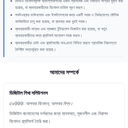
ভিডিও বিনোদনমূলক অ্যাপ্লিকেশনের একটি প্রাথমিক এবং নির্বাচিত সংগ্রহ যুক্ত করা
হয়েছে, যা ব্যবহারকারীদের বিনোদন চাহিদা পূরণ করবে।
সফটওয়্যার ডাউনলোড এবং ইনস্টলেশনের জন্য একটি সহজ ও নির্ভরযোগ্য মৌলিক
কার্যকারিতা চালু করা হয়েছে, যা ব্যবহার করা খুবই সহজ।
ব্যবহারকারী-বান্ধব এবং স্বজ্ঞাত ইন্টারফেস ডিজাইন করা হয়েছে, যা নতুন
ব্যবহারকারীদের জন্য প্ল্যাটফর্ম অন্বেষণ সহজ করবে।
ব্যবহারকারীর ডেটা এবং প্ল্যাটফর্মের অখণ্ডতা নিশ্চিত করতে প্রাথমিক নিরাপত্তা
বৈশিষ্ট্য অন্তর্ভুক্ত করা হয়েছে।
আমাদের সম্পর্কে
ডিজিটাল শিখা সলিউশনস
cv999: আপনার বিনোদন, আপনার বিশ্ব।
ডিজিটাল বাংলাদেশের দর্শকদের জন্য মানসম্মত, সৃজনশীল এবং নিরাপদ
বিনোদন প্ল্যাটফর্ম তৈরি করা।