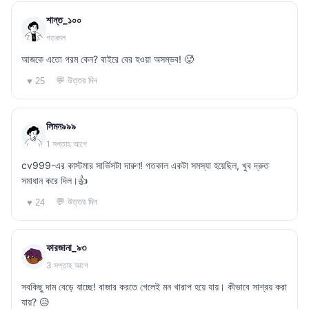
শান্ত_১০০
গতকাল
আজকে এতো গরম কেন? বাইরে বের হওয়া অসম্ভব! 🥵
💬 উত্তর দিন
♥ 25
লিমন৯৯৯
1 সপ্তাহ আগে
cv999-এর কাস্টমার সার্ভিসটা দারুণ! গতকাল একটা সমস্যা হয়েছিল, খুব দ্রুত
সমাধান করে দিল।👍
💬 উত্তর দিন
♥ 24
ফারজানা_৯৩
3 সপ্তাহ আগে
সবকিছু দাম বেড়ে যাচ্ছে! বাজার করতে গেলেই মন খারাপ হয়ে যায়। কীভাবে সাশ্রয় করা
যায়? 😥