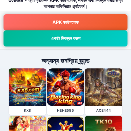
cv999 - অ্যাপ্লিকেশন APK ডাউনলোড, লগইন এবং নিবন্ধন করার জন্য
আপনার অফিসিয়াল প্ল্যাটফর্ম।
APK ডাউনলোড
এখনই নিবন্ধন করুন
অন্যান্য জনপ্রিয় ব্র্যান্ড
KX8
HEHE555
ACE444