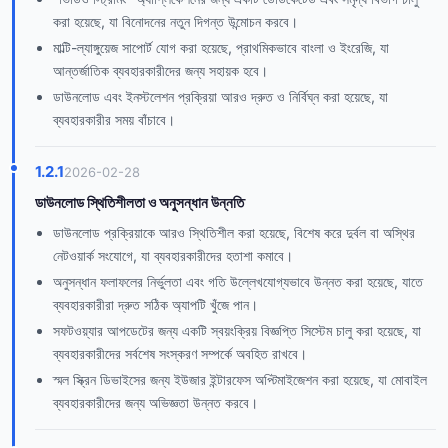
করা হয়েছে, যা বিনোদনের নতুন দিগন্ত উন্মোচন করবে।
মাল্টি-ল্যাঙ্গুয়েজ সাপোর্ট যোগ করা হয়েছে, প্রাথমিকভাবে বাংলা ও ইংরেজি, যা
আন্তর্জাতিক ব্যবহারকারীদের জন্য সহায়ক হবে।
ডাউনলোড এবং ইনস্টলেশন প্রক্রিয়া আরও দ্রুত ও নির্বিঘ্ন করা হয়েছে, যা
ব্যবহারকারীর সময় বাঁচাবে।
1.2.1
2026-02-28
ডাউনলোড স্থিতিশীলতা ও অনুসন্ধান উন্নতি
ডাউনলোড প্রক্রিয়াকে আরও স্থিতিশীল করা হয়েছে, বিশেষ করে দুর্বল বা অস্থির
নেটওয়ার্ক সংযোগে, যা ব্যবহারকারীদের হতাশা কমাবে।
অনুসন্ধান ফলাফলের নির্ভুলতা এবং গতি উল্লেখযোগ্যভাবে উন্নত করা হয়েছে, যাতে
ব্যবহারকারীরা দ্রুত সঠিক অ্যাপটি খুঁজে পান।
সফটওয়্যার আপডেটের জন্য একটি স্বয়ংক্রিয় বিজ্ঞপ্তি সিস্টেম চালু করা হয়েছে, যা
ব্যবহারকারীদের সর্বশেষ সংস্করণ সম্পর্কে অবহিত রাখবে।
স্মল স্ক্রিন ডিভাইসের জন্য ইউজার ইন্টারফেস অপ্টিমাইজেশন করা হয়েছে, যা মোবাইল
ব্যবহারকারীদের জন্য অভিজ্ঞতা উন্নত করবে।