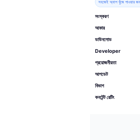
সহজেই অ্যাপ খুঁজে পাওয়ার জন
সংস্করণ
আকার
ডাউনলোড
Developer
প্রয়োজনীয়তা
আপডেট
বিভাগ
কনটেন্ট রেটিং