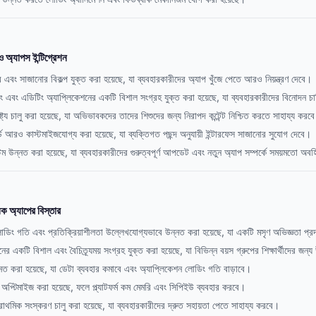
 অ্যাপস ইন্টিগ্রেশন
ার এবং সাজানোর বিকল্প যুক্ত করা হয়েছে, যা ব্যবহারকারীদের অ্যাপ খুঁজে পেতে আরও নিয়ন্ত্রণ দেবে।
মিং এবং এডিটিং অ্যাপ্লিকেশনের একটি বিশাল সংগ্রহ যুক্ত করা হয়েছে, যা ব্যবহারকারীদের বিনোদন চ
ৈশিষ্ট্য চালু করা হয়েছে, যা অভিভাবকদের তাদের শিশুদের জন্য নিরাপদ কন্টেন্ট নিশ্চিত করতে সাহায্য করব
্ড আরও কাস্টমাইজযোগ্য করা হয়েছে, যা ব্যক্তিগত পছন্দ অনুযায়ী ইন্টারফেস সাজানোর সুযোগ দেবে।
েম উন্নত করা হয়েছে, যা ব্যবহারকারীদের গুরুত্বপূর্ণ আপডেট এবং নতুন অ্যাপ সম্পর্কে সময়মতো অ
মূলক অ্যাপের বিস্তার
ক লোডিং গতি এবং প্রতিক্রিয়াশীলতা উল্লেখযোগ্যভাবে উন্নত করা হয়েছে, যা একটি মসৃণ অভিজ্ঞতা প্
নের একটি বিশাল এবং বৈচিত্র্যময় সংগ্রহ যুক্ত করা হয়েছে, যা বিভিন্ন বয়স গ্রুপের শিক্ষার্থীদের জন্
্নত করা হয়েছে, যা ডেটা ব্যবহার কমাবে এবং অ্যাপ্লিকেশন লোডিং গতি বাড়াবে।
ার অপ্টিমাইজ করা হয়েছে, ফলে প্ল্যাটফর্ম কম মেমরি এবং সিপিইউ ব্যবহার করবে।
্রাথমিক সংস্করণ চালু করা হয়েছে, যা ব্যবহারকারীদের দ্রুত সহায়তা পেতে সাহায্য করবে।