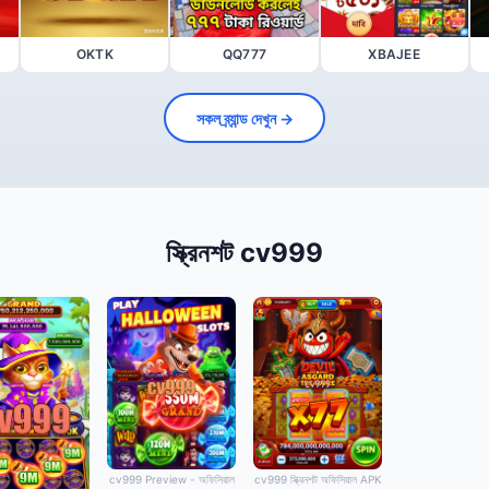
OKTK
QQ777
XBAJEE
সকল ব্র্যান্ড দেখুন →
স্ক্রিনশট cv999
cv999 Preview - অফিসিয়াল
cv999 স্ক্রিনশট অফিসিয়াল APK