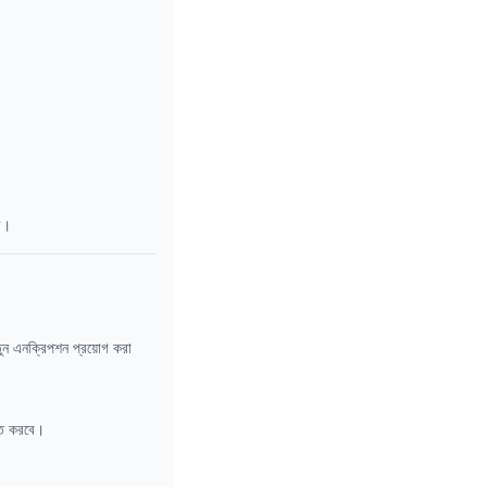
।
বে।
নতুন এনক্রিপশন প্রয়োগ করা
চিত করবে।