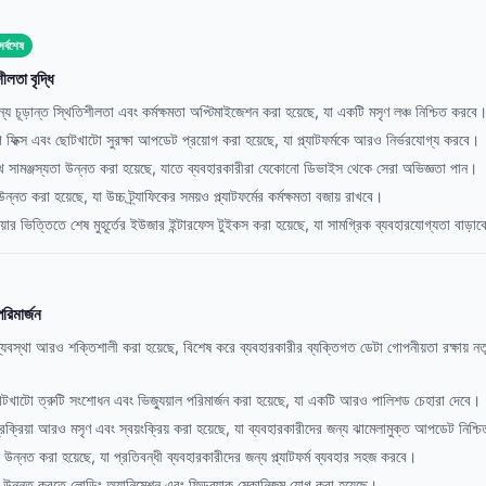
সর্বশেষ
শীলতা বৃদ্ধি
জন্য চূড়ান্ত স্থিতিশীলতা এবং কর্মক্ষমতা অপ্টিমাইজেশন করা হয়েছে, যা একটি মসৃণ লঞ্চ নিশ্চিত করবে
 বাগ ফিক্স এবং ছোটখাটো সুরক্ষা আপডেট প্রয়োগ করা হয়েছে, যা প্ল্যাটফর্মকে আরও নির্ভরযোগ্য করবে।
ে সামঞ্জস্যতা উন্নত করা হয়েছে, যাতে ব্যবহারকারীরা যেকোনো ডিভাইস থেকে সেরা অভিজ্ঞতা পান।
 উন্নত করা হয়েছে, যা উচ্চ ট্র্যাফিকের সময়ও প্ল্যাটফর্মের কর্মক্ষমতা বজায় রাখবে।
িয়ার ভিত্তিতে শেষ মুহূর্তের ইউজার ইন্টারফেস টুইকস করা হয়েছে, যা সামগ্রিক ব্যবহারযোগ্যতা বাড়া
রিমার্জন
তা ব্যবস্থা আরও শক্তিশালী করা হয়েছে, বিশেষ করে ব্যবহারকারীর ব্যক্তিগত ডেটা গোপনীয়তা রক্ষায় 
টখাটো ত্রুটি সংশোধন এবং ভিজ্যুয়াল পরিমার্জন করা হয়েছে, যা একটি আরও পালিশড চেহারা দেবে।
ক্রিয়া আরও মসৃণ এবং স্বয়ংক্রিয় করা হয়েছে, যা ব্যবহারকারীদের জন্য ঝামেলামুক্ত আপডেট নিশ্
্ট্য উন্নত করা হয়েছে, যা প্রতিবন্ধী ব্যবহারকারীদের জন্য প্ল্যাটফর্ম ব্যবহার সহজ করবে।
তা উন্নত করতে লোডিং অ্যানিমেশন এবং ফিডব্যাক মেকানিজম যোগ করা হয়েছে।