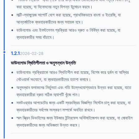
করা হয়েছে, যা বিনোদনের নতুন দিগন্ত উন্মোচন করবে।
মাল্টি-ল্যাঙ্গুয়েজ সাপোর্ট যোগ করা হয়েছে, প্রাথমিকভাবে বাংলা ও ইংরেজি, যা
আন্তর্জাতিক ব্যবহারকারীদের জন্য সহায়ক হবে।
ডাউনলোড এবং ইনস্টলেশন প্রক্রিয়া আরও দ্রুত ও নির্বিঘ্ন করা হয়েছে, যা
ব্যবহারকারীর সময় বাঁচাবে।
1.2.1
2026-02-28
ডাউনলোড স্থিতিশীলতা ও অনুসন্ধান উন্নতি
ডাউনলোড প্রক্রিয়াকে আরও স্থিতিশীল করা হয়েছে, বিশেষ করে দুর্বল বা অস্থির
নেটওয়ার্ক সংযোগে, যা ব্যবহারকারীদের হতাশা কমাবে।
অনুসন্ধান ফলাফলের নির্ভুলতা এবং গতি উল্লেখযোগ্যভাবে উন্নত করা হয়েছে, যাতে
ব্যবহারকারীরা দ্রুত সঠিক অ্যাপটি খুঁজে পান।
সফটওয়্যার আপডেটের জন্য একটি স্বয়ংক্রিয় বিজ্ঞপ্তি সিস্টেম চালু করা হয়েছে, যা
ব্যবহারকারীদের সর্বশেষ সংস্করণ সম্পর্কে অবহিত রাখবে।
স্মল স্ক্রিন ডিভাইসের জন্য ইউজার ইন্টারফেস অপ্টিমাইজেশন করা হয়েছে, যা মোবাইল
ব্যবহারকারীদের জন্য অভিজ্ঞতা উন্নত করবে।