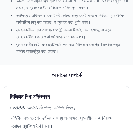
ভিডিও বিনোদনমূলক অ্যাপ্লিকেশনের একটি প্রাথমিক এবং নির্বাচিত সংগ্রহ যুক্ত করা
হয়েছে, যা ব্যবহারকারীদের বিনোদন চাহিদা পূরণ করবে।
সফটওয়্যার ডাউনলোড এবং ইনস্টলেশনের জন্য একটি সহজ ও নির্ভরযোগ্য মৌলিক
কার্যকারিতা চালু করা হয়েছে, যা ব্যবহার করা খুবই সহজ।
ব্যবহারকারী-বান্ধব এবং স্বজ্ঞাত ইন্টারফেস ডিজাইন করা হয়েছে, যা নতুন
ব্যবহারকারীদের জন্য প্ল্যাটফর্ম অন্বেষণ সহজ করবে।
ব্যবহারকারীর ডেটা এবং প্ল্যাটফর্মের অখণ্ডতা নিশ্চিত করতে প্রাথমিক নিরাপত্তা
বৈশিষ্ট্য অন্তর্ভুক্ত করা হয়েছে।
আমাদের সম্পর্কে
ডিজিটাল শিখা সলিউশনস
cv999: আপনার বিনোদন, আপনার বিশ্ব।
ডিজিটাল বাংলাদেশের দর্শকদের জন্য মানসম্মত, সৃজনশীল এবং নিরাপদ
বিনোদন প্ল্যাটফর্ম তৈরি করা।