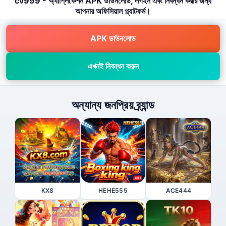
cv999 - অ্যাপ্লিকেশন APK ডাউনলোড, লগইন এবং নিবন্ধন করার জন্য
আপনার অফিসিয়াল প্ল্যাটফর্ম।
APK ডাউনলোড
এখনই নিবন্ধন করুন
অন্যান্য জনপ্রিয় ব্র্যান্ড
KX8
HEHE555
ACE444