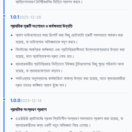
ব্যক্তিগতকরণ বৈশিষ্ট্যগুলির ভিত্তি স্থাপন করবে।
1.0.1
2025-12-28
প্রাথমিক ত্রুটি সংশোধন ও কর্মক্ষমতা উন্নতি
অ্যাপ ডাউনলোডের সময় রিপোর্ট করা কিছু ছোটখাটো ত্রুটি সফলভাবে সমাধান করা
হয়েছে, যা ডাউনলোড অভিজ্ঞতাকে মসৃণ করবে।
সিস্টেমের সামগ্রিক কর্মক্ষমতা এবং প্রতিক্রিয়াশীলতা উল্লেখযোগ্যভাবে উন্নত করা
হয়েছে, ফলে অ্যাপ্লিকেশন দ্রুত লোড হবে।
ব্যবহারকারীর প্রতিক্রিয়ার ভিত্তিতে ইউজার ইন্টারফেসের কিছু ক্ষুদ্র পরিবর্তন আনা
হয়েছে, যা ব্যবহারযোগ্যতা বাড়াবে।
সফটওয়্যার অনুসন্ধানের কার্যকারিতা সামান্য উন্নত করা হয়েছে, যাতে ব্যবহারকারীরা
দ্রুত তাদের কাঙ্ক্ষিত অ্যাপ খুঁজে পান।
1.0.0
2025-12-14
প্রাথমিক সংস্করণ প্রকাশ
cv999 প্ল্যাটফর্মের প্রথম স্থিতিশীল সংস্করণ সফলভাবে প্রকাশ করা হয়েছে, যা
ব্যবহারকারীদের জন্য একটি নতুন অভিজ্ঞতা নিয়ে এসেছে।