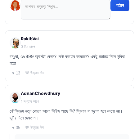
পাঠান
RakibVai
3 দিন আগে
বন্ধুরা, cv999 অ্যাপটা কেমন? কেউ ব্যবহার করেছেন? একটু মতামত দিলে সুবিধা
হতো।
💬 উত্তর দিন
♥ 13
AdnanChowdhury
1 সপ্তাহ আগে
নেটফ্লিক্সে নতুন কোনো ভালো সিরিজ আছে কি? থ্রিলার বা ড্রামা হলে ভালো হয়।
ছুটির দিনে দেখতাম।
💬 উত্তর দিন
♥ 35