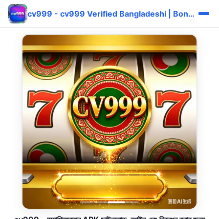
cv999 - cv999 Verified Bangladeshi | Bonus দ্রুত ⚡