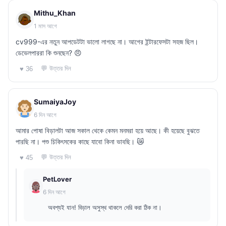
Mithu_Khan
1 মাস আগে
cv999-এর নতুন আপডেটটা ভালো লাগছে না। আগের ইন্টারফেসটা সহজ ছিল।
ডেভেলপাররা কি শুনছেন? 😠
💬 উত্তর দিন
♥ 36
SumaiyaJoy
6 দিন আগে
আমার পোষা বিড়ালটা আজ সকাল থেকে কেমন মনমরা হয়ে আছে। কী হয়েছে বুঝতে
পারছি না। পশু চিকিৎসকের কাছে যাবো কিনা ভাবছি। 😿
💬 উত্তর দিন
♥ 45
PetLover
6 দিন আগে
অবশ্যই যান! বিড়াল অসুস্থ থাকলে দেরি করা ঠিক না।