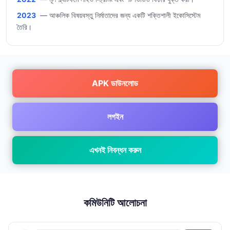
2023
— আঞ্চলিক বিষয়বস্তু নির্মাতাদের জন্য একটি শক্তিশালী ইকোসিস্টেম
তৈরি।
APK ডাউনলোড
লগইন
এখনই নিবন্ধন করুন
কমিউনিটি আলোচনা