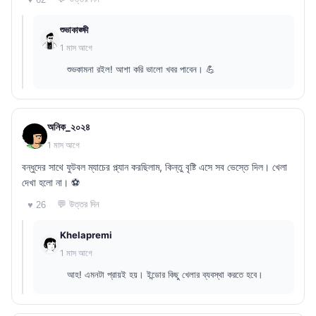
শুভাকাঙ্ক্ষী
1 মাস আগে
শুভকামনা রইল! আশা করি ভালো খবর পাবেন। 💪
অনিক_২০২৪
1 মাস আগে
বন্ধুদের সাথে ফুটবল ম্যাচের প্ল্যান করছিলাম, কিন্তু বৃষ্টি এসে সব ভেস্তে দিল। খেলা
দেখা হলো না। ⚽
💬 উত্তর দিন
♥ 26
Khelapremi
1 মাস আগে
আহ! এমনটা প্রায়ই হয়। ইন্ডোর কিছু খেলার ব্যবস্থা করতে হবে।