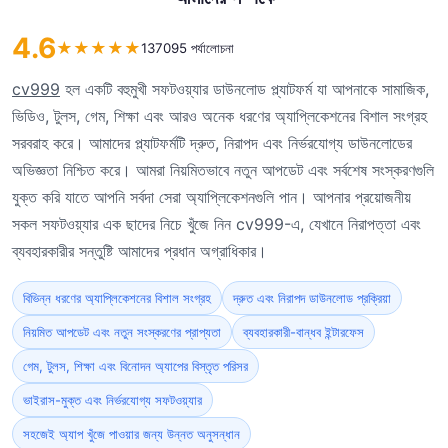
4.6
★
★
★
★
★
137095 পর্যালোচনা
cv999
হল একটি বহুমুখী সফটওয়্যার ডাউনলোড প্ল্যাটফর্ম যা আপনাকে সামাজিক,
ভিডিও, টুলস, গেম, শিক্ষা এবং আরও অনেক ধরণের অ্যাপ্লিকেশনের বিশাল সংগ্রহ
সরবরাহ করে। আমাদের প্ল্যাটফর্মটি দ্রুত, নিরাপদ এবং নির্ভরযোগ্য ডাউনলোডের
অভিজ্ঞতা নিশ্চিত করে। আমরা নিয়মিতভাবে নতুন আপডেট এবং সর্বশেষ সংস্করণগুলি
যুক্ত করি যাতে আপনি সর্বদা সেরা অ্যাপ্লিকেশনগুলি পান। আপনার প্রয়োজনীয়
সকল সফটওয়্যার এক ছাদের নিচে খুঁজে নিন cv999-এ, যেখানে নিরাপত্তা এবং
ব্যবহারকারীর সন্তুষ্টি আমাদের প্রধান অগ্রাধিকার।
বিভিন্ন ধরণের অ্যাপ্লিকেশনের বিশাল সংগ্রহ
দ্রুত এবং নিরাপদ ডাউনলোড প্রক্রিয়া
নিয়মিত আপডেট এবং নতুন সংস্করণের প্রাপ্যতা
ব্যবহারকারী-বান্ধব ইন্টারফেস
গেম, টুলস, শিক্ষা এবং বিনোদন অ্যাপের বিস্তৃত পরিসর
ভাইরাস-মুক্ত এবং নির্ভরযোগ্য সফটওয়্যার
সহজেই অ্যাপ খুঁজে পাওয়ার জন্য উন্নত অনুসন্ধান