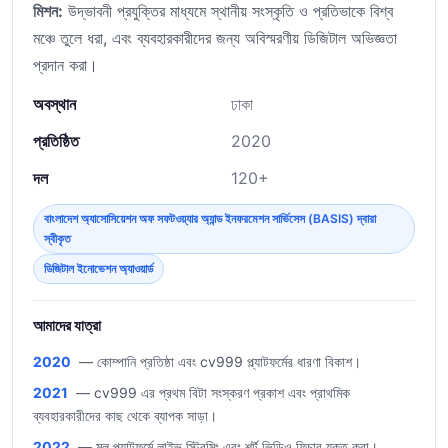
মিশন:
উদ্ভাবনী প্রযুক্তির মাধ্যমে স্থানীয় সংস্কৃতি ও প্রতিভাকে বিশ্ব
মঞ্চে তুলে ধরা, এবং ব্যবহারকারীদের জন্য অবিস্মরণীয় ডিজিটাল অভিজ্ঞতা
প্রদান করা।
অবস্থান
ঢাকা
প্রতিষ্ঠিত
2020
দল
120+
বাংলাদেশ অ্যাসোসিয়েশন অফ সফটওয়্যার অ্যান্ড ইনফরমেশন সার্ভিসেস (BASIS) দ্বারা
স্বীকৃত
ডিজিটাল ইনোভেশন অ্যাওয়ার্ড
আমাদের যাত্রা
2020
— কোম্পানি প্রতিষ্ঠা এবং cv999 প্ল্যাটফর্মের ধারণা বিকাশ।
2021
— cv999 এর প্রথম বিটা সংস্করণ প্রকাশ এবং প্রাথমিক
ব্যবহারকারীদের কাছ থেকে ব্যাপক সাড়া।
2022
— মূল প্ল্যাটফর্মে লাইভ স্ট্রিমিং এবং শর্ট ভিডিও ফিচার যুক্ত করা।