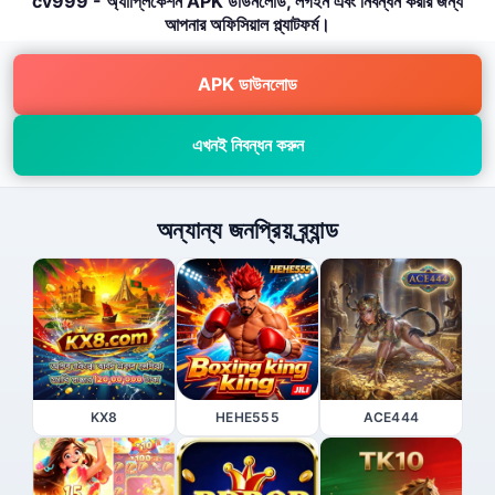
cv999 - অ্যাপ্লিকেশন APK ডাউনলোড, লগইন এবং নিবন্ধন করার জন্য
আপনার অফিসিয়াল প্ল্যাটফর্ম।
APK ডাউনলোড
এখনই নিবন্ধন করুন
অন্যান্য জনপ্রিয় ব্র্যান্ড
KX8
HEHE555
ACE444