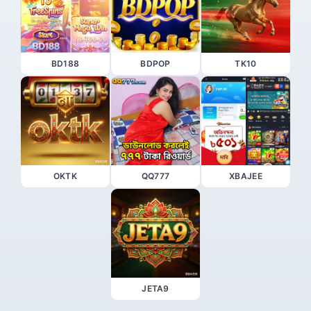
BD188
BDPOP
TK10
OKTK
QQ777
XBAJEE
JETA9