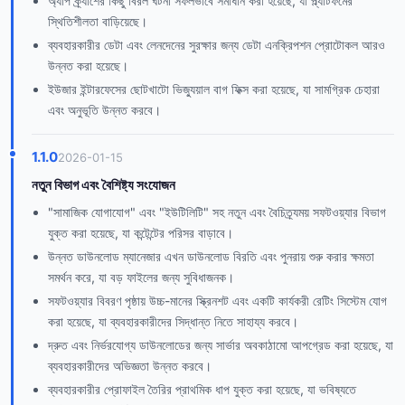
অ্যাপ ক্র্যাশের কিছু বিরল ঘটনা সফলভাবে সমাধান করা হয়েছে, যা প্ল্যাটফর্মের
স্থিতিশীলতা বাড়িয়েছে।
ব্যবহারকারীর ডেটা এবং লেনদেনের সুরক্ষার জন্য ডেটা এনক্রিপশন প্রোটোকল আরও
উন্নত করা হয়েছে।
ইউজার ইন্টারফেসের ছোটখাটো ভিজ্যুয়াল বাগ ফিক্স করা হয়েছে, যা সামগ্রিক চেহারা
এবং অনুভূতি উন্নত করবে।
1.1.0
2026-01-15
নতুন বিভাগ এবং বৈশিষ্ট্য সংযোজন
"সামাজিক যোগাযোগ" এবং "ইউটিলিটি" সহ নতুন এবং বৈচিত্র্যময় সফটওয়্যার বিভাগ
যুক্ত করা হয়েছে, যা কন্টেন্টের পরিসর বাড়াবে।
উন্নত ডাউনলোড ম্যানেজার এখন ডাউনলোড বিরতি এবং পুনরায় শুরু করার ক্ষমতা
সমর্থন করে, যা বড় ফাইলের জন্য সুবিধাজনক।
সফটওয়্যার বিবরণ পৃষ্ঠায় উচ্চ-মানের স্ক্রিনশট এবং একটি কার্যকরী রেটিং সিস্টেম যোগ
করা হয়েছে, যা ব্যবহারকারীদের সিদ্ধান্ত নিতে সাহায্য করবে।
দ্রুত এবং নির্ভরযোগ্য ডাউনলোডের জন্য সার্ভার অবকাঠামো আপগ্রেড করা হয়েছে, যা
ব্যবহারকারীদের অভিজ্ঞতা উন্নত করবে।
ব্যবহারকারীর প্রোফাইল তৈরির প্রাথমিক ধাপ যুক্ত করা হয়েছে, যা ভবিষ্যতে