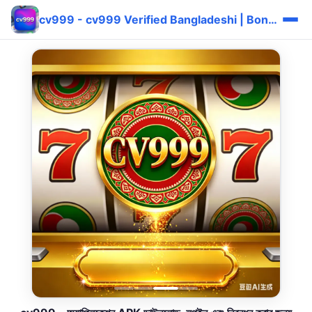
cv999 - cv999 Verified Bangladeshi | Bonus দ্রুত ⚡