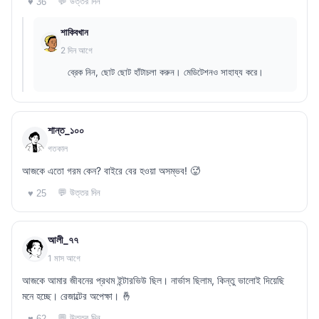
💬 উত্তর দিন
♥ 36
শাকিবখান
2 দিন আগে
ব্রেক নিন, ছোট ছোট হাঁটাচলা করুন। মেডিটেশনও সাহায্য করে।
শান্ত_১০০
গতকাল
আজকে এতো গরম কেন? বাইরে বের হওয়া অসম্ভব! 🥵
💬 উত্তর দিন
♥ 25
আলী_৭৭
1 মাস আগে
আজকে আমার জীবনের প্রথম ইন্টারভিউ ছিল। নার্ভাস ছিলাম, কিন্তু ভালোই দিয়েছি
মনে হচ্ছে। রেজাল্টের অপেক্ষা। 🤞
💬 উত্তর দিন
♥ 62