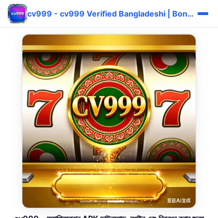
cv999 - cv999 Verified Bangladeshi | Bonus দ্রুত ⚡