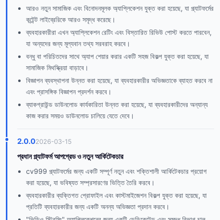
আরও নতুন সামাজিক এবং বিনোদনমূলক অ্যাপ্লিকেশন যুক্ত করা হয়েছে, যা প্ল্যাটফর্মের
কন্টেন্ট লাইব্রেরিকে আরও সমৃদ্ধ করেছে।
ব্যবহারকারীরা এখন অ্যাপ্লিকেশন রেটিং এবং বিস্তারিত রিভিউ পোস্ট করতে পারবেন,
যা অন্যদের জন্য মূল্যবান তথ্য সরবরাহ করবে।
বন্ধু বা পরিচিতদের সাথে অ্যাপ শেয়ার করার একটি সহজ বিকল্প যুক্ত করা হয়েছে, যা
সামাজিক মিথস্ক্রিয়া বাড়াবে।
বিজ্ঞাপন ব্যবস্থাপনা উন্নত করা হয়েছে, যা ব্যবহারকারীর অভিজ্ঞতাকে ব্যাহত করবে না
এবং প্রাসঙ্গিক বিজ্ঞাপন প্রদর্শন করবে।
ব্যাকগ্রাউন্ড ডাউনলোড কার্যকারিতা উন্নত করা হয়েছে, যা ব্যবহারকারীদের অন্যান্য
কাজ করার সময়ও ডাউনলোড চালিয়ে যেতে দেবে।
2.0.0
2026-03-15
প্রধান প্ল্যাটফর্ম আপগ্রেড ও নতুন আর্কিটেকচার
cv999 প্ল্যাটফর্মের জন্য একটি সম্পূর্ণ নতুন এবং শক্তিশালী আর্কিটেকচার প্রয়োগ
করা হয়েছে, যা ভবিষ্যত সম্প্রসারণের ভিত্তি তৈরি করবে।
ব্যবহারকারীর ব্যক্তিগত প্রোফাইল এবং কাস্টমাইজেশন বিকল্প যুক্ত করা হয়েছে, যা
প্রতিটি ব্যবহারকারীর জন্য একটি অনন্য অভিজ্ঞতা প্রদান করবে।
"ভিডিও স্ট্রিমিং" অ্যাপ্লিকেশনের জন্য একটি ডেডিকেটেড এবং সমৃদ্ধ বিভাগ চালু