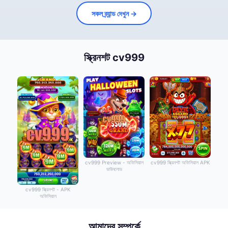
সকল ব্র্যান্ড দেখুন →
স্ক্রিনশট cv999
cv999 Preview - অফিসিয়াল
cv999 স্ক্রিনশট অফিসিয়াল APK
ডাউনলোড
cv999 স্ক্রিনশট - APK
অফিসিয়াল
আমাদের সম্পর্কে