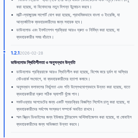
করা হয়েছে, যা বিনোদনের নতুন দিগন্ত উন্মোচন করবে।
মাল্টি-ল্যাঙ্গুয়েজ সাপোর্ট যোগ করা হয়েছে, প্রাথমিকভাবে বাংলা ও ইংরেজি, যা
আন্তর্জাতিক ব্যবহারকারীদের জন্য সহায়ক হবে।
ডাউনলোড এবং ইনস্টলেশন প্রক্রিয়া আরও দ্রুত ও নির্বিঘ্ন করা হয়েছে, যা
ব্যবহারকারীর সময় বাঁচাবে।
1.2.1
2026-02-28
ডাউনলোড স্থিতিশীলতা ও অনুসন্ধান উন্নতি
ডাউনলোড প্রক্রিয়াকে আরও স্থিতিশীল করা হয়েছে, বিশেষ করে দুর্বল বা অস্থির
নেটওয়ার্ক সংযোগে, যা ব্যবহারকারীদের হতাশা কমাবে।
অনুসন্ধান ফলাফলের নির্ভুলতা এবং গতি উল্লেখযোগ্যভাবে উন্নত করা হয়েছে, যাতে
ব্যবহারকারীরা দ্রুত সঠিক অ্যাপটি খুঁজে পান।
সফটওয়্যার আপডেটের জন্য একটি স্বয়ংক্রিয় বিজ্ঞপ্তি সিস্টেম চালু করা হয়েছে, যা
ব্যবহারকারীদের সর্বশেষ সংস্করণ সম্পর্কে অবহিত রাখবে।
স্মল স্ক্রিন ডিভাইসের জন্য ইউজার ইন্টারফেস অপ্টিমাইজেশন করা হয়েছে, যা মোবাইল
ব্যবহারকারীদের জন্য অভিজ্ঞতা উন্নত করবে।