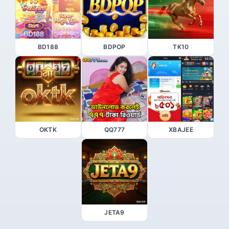
BD188
BDPOP
TK10
OKTK
QQ777
XBAJEE
JETA9