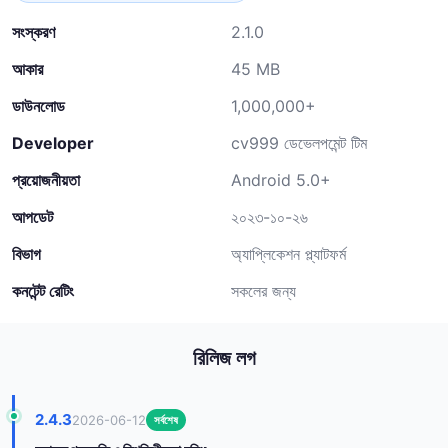
সংস্করণ
2.1.0
আকার
45 MB
ডাউনলোড
1,000,000+
Developer
cv999 ডেভেলপমেন্ট টিম
প্রয়োজনীয়তা
Android 5.0+
আপডেট
২০২৩-১০-২৬
বিভাগ
অ্যাপ্লিকেশন প্ল্যাটফর্ম
কনটেন্ট রেটিং
সকলের জন্য
রিলিজ লগ
2.4.3
2026-06-12
সর্বশেষ