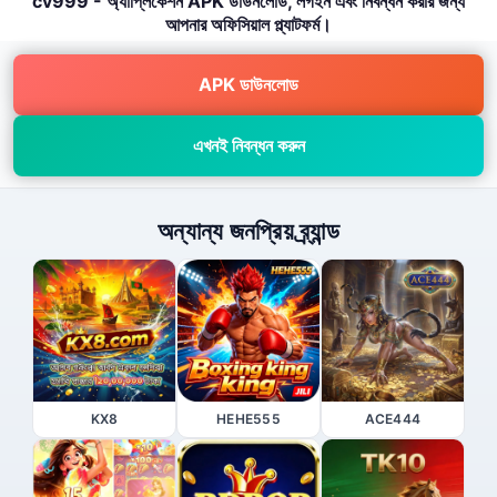
cv999 - অ্যাপ্লিকেশন APK ডাউনলোড, লগইন এবং নিবন্ধন করার জন্য
আপনার অফিসিয়াল প্ল্যাটফর্ম।
APK ডাউনলোড
এখনই নিবন্ধন করুন
অন্যান্য জনপ্রিয় ব্র্যান্ড
KX8
HEHE555
ACE444