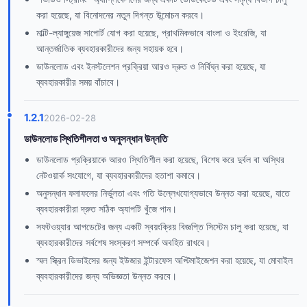
করা হয়েছে, যা বিনোদনের নতুন দিগন্ত উন্মোচন করবে।
মাল্টি-ল্যাঙ্গুয়েজ সাপোর্ট যোগ করা হয়েছে, প্রাথমিকভাবে বাংলা ও ইংরেজি, যা
আন্তর্জাতিক ব্যবহারকারীদের জন্য সহায়ক হবে।
ডাউনলোড এবং ইনস্টলেশন প্রক্রিয়া আরও দ্রুত ও নির্বিঘ্ন করা হয়েছে, যা
ব্যবহারকারীর সময় বাঁচাবে।
1.2.1
2026-02-28
ডাউনলোড স্থিতিশীলতা ও অনুসন্ধান উন্নতি
ডাউনলোড প্রক্রিয়াকে আরও স্থিতিশীল করা হয়েছে, বিশেষ করে দুর্বল বা অস্থির
নেটওয়ার্ক সংযোগে, যা ব্যবহারকারীদের হতাশা কমাবে।
অনুসন্ধান ফলাফলের নির্ভুলতা এবং গতি উল্লেখযোগ্যভাবে উন্নত করা হয়েছে, যাতে
ব্যবহারকারীরা দ্রুত সঠিক অ্যাপটি খুঁজে পান।
সফটওয়্যার আপডেটের জন্য একটি স্বয়ংক্রিয় বিজ্ঞপ্তি সিস্টেম চালু করা হয়েছে, যা
ব্যবহারকারীদের সর্বশেষ সংস্করণ সম্পর্কে অবহিত রাখবে।
স্মল স্ক্রিন ডিভাইসের জন্য ইউজার ইন্টারফেস অপ্টিমাইজেশন করা হয়েছে, যা মোবাইল
ব্যবহারকারীদের জন্য অভিজ্ঞতা উন্নত করবে।