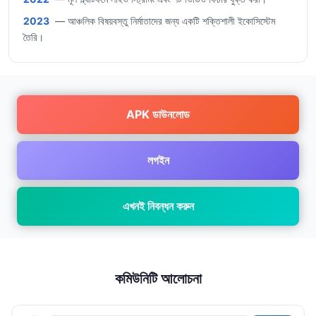
2023
— আঞ্চলিক বিষয়বস্তু নির্মাতাদের জন্য একটি শক্তিশালী ইকোসিস্টেম
তৈরি।
APK ডাউনলোড
লগইন
এখনই নিবন্ধন করুন
কমিউনিটি আলোচনা