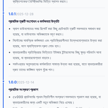
ব্যক্তিগতকরণ বৈশিষ্ট্যগুলির ভিত্তি স্থাপন করবে।
1.0.1
2025-12-28
প্রাথমিক ত্রুটি সংশোধন ও কর্মক্ষমতা উন্নতি
অ্যাপ ডাউনলোডের সময় রিপোর্ট করা কিছু ছোটখাটো ত্রুটি সফলভাবে সমাধান করা
হয়েছে, যা ডাউনলোড অভিজ্ঞতাকে মসৃণ করবে।
সিস্টেমের সামগ্রিক কর্মক্ষমতা এবং প্রতিক্রিয়াশীলতা উল্লেখযোগ্যভাবে উন্নত করা
হয়েছে, ফলে অ্যাপ্লিকেশন দ্রুত লোড হবে।
ব্যবহারকারীর প্রতিক্রিয়ার ভিত্তিতে ইউজার ইন্টারফেসের কিছু ক্ষুদ্র পরিবর্তন আনা
হয়েছে, যা ব্যবহারযোগ্যতা বাড়াবে।
সফটওয়্যার অনুসন্ধানের কার্যকারিতা সামান্য উন্নত করা হয়েছে, যাতে ব্যবহারকারীরা
দ্রুত তাদের কাঙ্ক্ষিত অ্যাপ খুঁজে পান।
1.0.0
2025-12-14
প্রাথমিক সংস্করণ প্রকাশ
cv999 প্ল্যাটফর্মের প্রথম স্থিতিশীল সংস্করণ সফলভাবে প্রকাশ করা হয়েছে, যা
ব্যবহারকারীদের জন্য একটি নতুন অভিজ্ঞতা নিয়ে এসেছে।