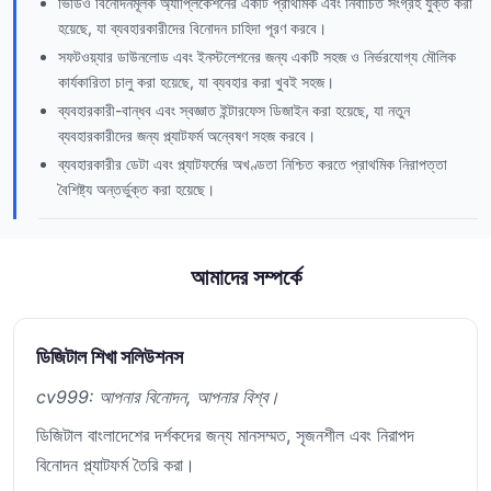
ভিডিও বিনোদনমূলক অ্যাপ্লিকেশনের একটি প্রাথমিক এবং নির্বাচিত সংগ্রহ যুক্ত করা
হয়েছে, যা ব্যবহারকারীদের বিনোদন চাহিদা পূরণ করবে।
সফটওয়্যার ডাউনলোড এবং ইনস্টলেশনের জন্য একটি সহজ ও নির্ভরযোগ্য মৌলিক
কার্যকারিতা চালু করা হয়েছে, যা ব্যবহার করা খুবই সহজ।
ব্যবহারকারী-বান্ধব এবং স্বজ্ঞাত ইন্টারফেস ডিজাইন করা হয়েছে, যা নতুন
ব্যবহারকারীদের জন্য প্ল্যাটফর্ম অন্বেষণ সহজ করবে।
ব্যবহারকারীর ডেটা এবং প্ল্যাটফর্মের অখণ্ডতা নিশ্চিত করতে প্রাথমিক নিরাপত্তা
বৈশিষ্ট্য অন্তর্ভুক্ত করা হয়েছে।
আমাদের সম্পর্কে
ডিজিটাল শিখা সলিউশনস
cv999: আপনার বিনোদন, আপনার বিশ্ব।
ডিজিটাল বাংলাদেশের দর্শকদের জন্য মানসম্মত, সৃজনশীল এবং নিরাপদ
বিনোদন প্ল্যাটফর্ম তৈরি করা।