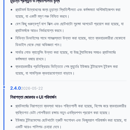
চূড়ান্ত প্রস্তুতি ও স্থিতিশীলতা বৃদ্ধি
প্ল্যাটফর্ম উদ্বোধনের জন্য চূড়ান্ত স্থিতিশীলতা এবং কর্মক্ষমতা অপ্টিমাইজেশন করা
হয়েছে, যা একটি মসৃণ লঞ্চ নিশ্চিত করবে।
বেশ কিছু গুরুত্বপূর্ণ বাগ ফিক্স এবং ছোটখাটো সুরক্ষা আপডেট প্রয়োগ করা হয়েছে, যা
প্ল্যাটফর্মকে আরও নির্ভরযোগ্য করবে।
বিভিন্ন ডিভাইসের সাথে সামঞ্জস্যতা উন্নত করা হয়েছে, যাতে ব্যবহারকারীরা যেকোনো
ডিভাইস থেকে সেরা অভিজ্ঞতা পান।
সার্ভার লোড ব্যালেন্সিং উন্নত করা হয়েছে, যা উচ্চ ট্র্যাফিকের সময়ও প্ল্যাটফর্মের
কর্মক্ষমতা বজায় রাখবে।
ব্যবহারকারীর প্রতিক্রিয়ার ভিত্তিতে শেষ মুহূর্তের ইউজার ইন্টারফেস টুইকস করা
হয়েছে, যা সামগ্রিক ব্যবহারযোগ্যতা বাড়াবে।
2.4.0
2026-05-22
নিরাপত্তা জোরদার ও UI পরিমার্জন
প্ল্যাটফর্মের নিরাপত্তা ব্যবস্থা আরও শক্তিশালী করা হয়েছে, বিশেষ করে ব্যবহারকারীর
ব্যক্তিগত ডেটা গোপনীয়তা রক্ষায় নতুন এনক্রিপশন প্রয়োগ করা হয়েছে।
ইউজার ইন্টারফেসের ছোটখাটো ত্রুটি সংশোধন এবং ভিজ্যুয়াল পরিমার্জন করা হয়েছে, যা
একটি আরও পালিশড চেহারা দেবে।