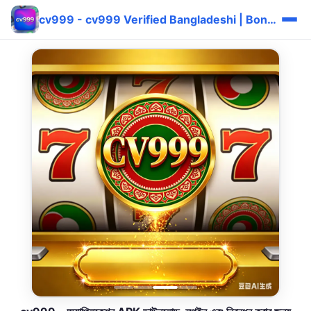
cv999 - cv999 Verified Bangladeshi | Bonus দ্রুত ⚡