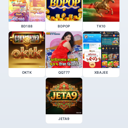
BD188
BDPOP
TK10
OKTK
QQ777
XBAJEE
JETA9