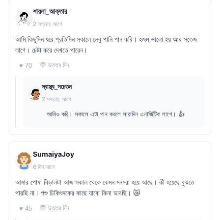
শায়লা_আক্তার
2 সপ্তাহ আগে
আমি কিছুদিন ধরে প্রতিদিন সকালে লেবু পানি পান করি। হজম ভালো হয় আর সতেজ
লাগে। চেষ্টা করে দেখতে পারেন।
💬 উত্তর দিন
♥ 70
স্বাস্থ্য_সচেতন
2 সপ্তাহ আগে
আমিও করি। সকালে এটা পান করলে সারাদিন এনার্জিটিক লাগে। 👍
SumaiyaJoy
6 দিন আগে
আমার পোষা বিড়ালটা আজ সকাল থেকে কেমন মনমরা হয়ে আছে। কী হয়েছে বুঝতে
পারছি না। পশু চিকিৎসকের কাছে যাবো কিনা ভাবছি। 😿
💬 উত্তর দিন
♥ 45