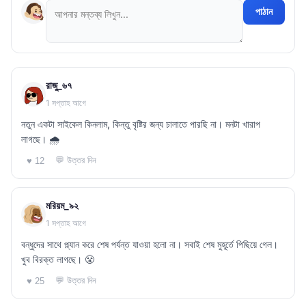
পাঠান
রাজু_৬৭
1 সপ্তাহ আগে
নতুন একটা সাইকেল কিনলাম, কিন্তু বৃষ্টির জন্য চালাতে পারছি না। মনটা খারাপ
লাগছে। 🌧️
💬 উত্তর দিন
♥ 12
মরিয়ম_৯২
1 সপ্তাহ আগে
বন্ধুদের সাথে প্ল্যান করে শেষ পর্যন্ত যাওয়া হলো না। সবাই শেষ মুহূর্তে পিছিয়ে গেল।
খুব বিরক্ত লাগছে। 😤
💬 উত্তর দিন
♥ 25