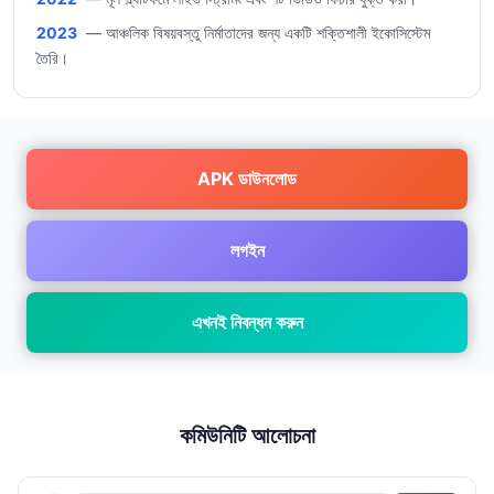
2023
— আঞ্চলিক বিষয়বস্তু নির্মাতাদের জন্য একটি শক্তিশালী ইকোসিস্টেম
তৈরি।
APK ডাউনলোড
লগইন
এখনই নিবন্ধন করুন
কমিউনিটি আলোচনা