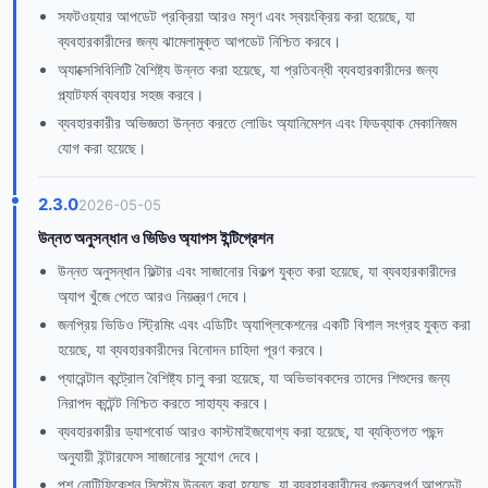
সফটওয়্যার আপডেট প্রক্রিয়া আরও মসৃণ এবং স্বয়ংক্রিয় করা হয়েছে, যা
ব্যবহারকারীদের জন্য ঝামেলামুক্ত আপডেট নিশ্চিত করবে।
অ্যাক্সেসিবিলিটি বৈশিষ্ট্য উন্নত করা হয়েছে, যা প্রতিবন্ধী ব্যবহারকারীদের জন্য
প্ল্যাটফর্ম ব্যবহার সহজ করবে।
ব্যবহারকারীর অভিজ্ঞতা উন্নত করতে লোডিং অ্যানিমেশন এবং ফিডব্যাক মেকানিজম
যোগ করা হয়েছে।
2.3.0
2026-05-05
উন্নত অনুসন্ধান ও ভিডিও অ্যাপস ইন্টিগ্রেশন
উন্নত অনুসন্ধান ফিল্টার এবং সাজানোর বিকল্প যুক্ত করা হয়েছে, যা ব্যবহারকারীদের
অ্যাপ খুঁজে পেতে আরও নিয়ন্ত্রণ দেবে।
জনপ্রিয় ভিডিও স্ট্রিমিং এবং এডিটিং অ্যাপ্লিকেশনের একটি বিশাল সংগ্রহ যুক্ত করা
হয়েছে, যা ব্যবহারকারীদের বিনোদন চাহিদা পূরণ করবে।
প্যারেন্টাল কন্ট্রোল বৈশিষ্ট্য চালু করা হয়েছে, যা অভিভাবকদের তাদের শিশুদের জন্য
নিরাপদ কন্টেন্ট নিশ্চিত করতে সাহায্য করবে।
ব্যবহারকারীর ড্যাশবোর্ড আরও কাস্টমাইজযোগ্য করা হয়েছে, যা ব্যক্তিগত পছন্দ
অনুযায়ী ইন্টারফেস সাজানোর সুযোগ দেবে।
পুশ নোটিফিকেশন সিস্টেম উন্নত করা হয়েছে, যা ব্যবহারকারীদের গুরুত্বপূর্ণ আপডেট