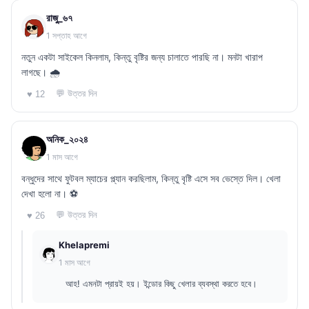
রাজু_৬৭
1 সপ্তাহ আগে
নতুন একটা সাইকেল কিনলাম, কিন্তু বৃষ্টির জন্য চালাতে পারছি না। মনটা খারাপ
লাগছে। 🌧️
💬 উত্তর দিন
♥ 12
অনিক_২০২৪
1 মাস আগে
বন্ধুদের সাথে ফুটবল ম্যাচের প্ল্যান করছিলাম, কিন্তু বৃষ্টি এসে সব ভেস্তে দিল। খেলা
দেখা হলো না। ⚽
💬 উত্তর দিন
♥ 26
Khelapremi
1 মাস আগে
আহ! এমনটা প্রায়ই হয়। ইন্ডোর কিছু খেলার ব্যবস্থা করতে হবে।