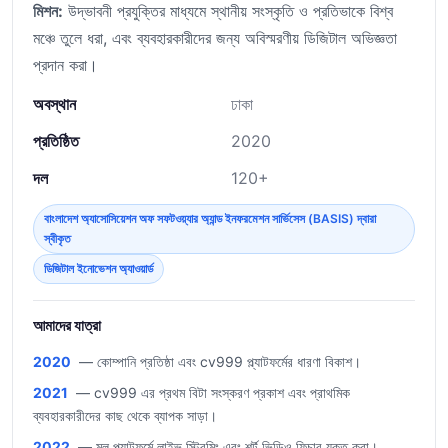
মিশন:
উদ্ভাবনী প্রযুক্তির মাধ্যমে স্থানীয় সংস্কৃতি ও প্রতিভাকে বিশ্ব
মঞ্চে তুলে ধরা, এবং ব্যবহারকারীদের জন্য অবিস্মরণীয় ডিজিটাল অভিজ্ঞতা
প্রদান করা।
অবস্থান
ঢাকা
প্রতিষ্ঠিত
2020
দল
120+
বাংলাদেশ অ্যাসোসিয়েশন অফ সফটওয়্যার অ্যান্ড ইনফরমেশন সার্ভিসেস (BASIS) দ্বারা
স্বীকৃত
ডিজিটাল ইনোভেশন অ্যাওয়ার্ড
আমাদের যাত্রা
2020
— কোম্পানি প্রতিষ্ঠা এবং cv999 প্ল্যাটফর্মের ধারণা বিকাশ।
2021
— cv999 এর প্রথম বিটা সংস্করণ প্রকাশ এবং প্রাথমিক
ব্যবহারকারীদের কাছ থেকে ব্যাপক সাড়া।
2022
— মূল প্ল্যাটফর্মে লাইভ স্ট্রিমিং এবং শর্ট ভিডিও ফিচার যুক্ত করা।