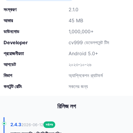
সংস্করণ
2.1.0
আকার
45 MB
ডাউনলোড
1,000,000+
Developer
cv999 ডেভেলপমেন্ট টিম
প্রয়োজনীয়তা
Android 5.0+
আপডেট
২০২৩-১০-২৬
বিভাগ
অ্যাপ্লিকেশন প্ল্যাটফর্ম
কনটেন্ট রেটিং
সকলের জন্য
রিলিজ লগ
2.4.3
2026-06-12
সর্বশেষ