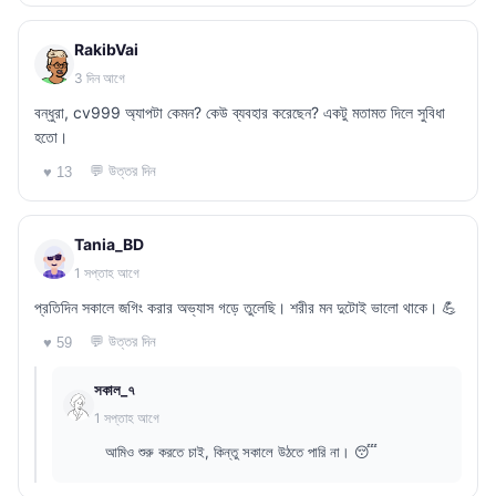
RakibVai
3 দিন আগে
বন্ধুরা, cv999 অ্যাপটা কেমন? কেউ ব্যবহার করেছেন? একটু মতামত দিলে সুবিধা
হতো।
💬 উত্তর দিন
♥ 13
Tania_BD
1 সপ্তাহ আগে
প্রতিদিন সকালে জগিং করার অভ্যাস গড়ে তুলেছি। শরীর মন দুটোই ভালো থাকে। 💪
💬 উত্তর দিন
♥ 59
সকাল_৭
1 সপ্তাহ আগে
আমিও শুরু করতে চাই, কিন্তু সকালে উঠতে পারি না। 😴