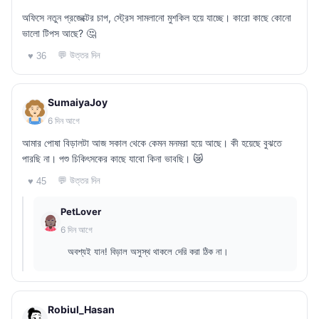
অফিসে নতুন প্রজেক্টের চাপ, স্ট্রেস সামলানো মুশকিল হয়ে যাচ্ছে। কারো কাছে কোনো
ভালো টিপস আছে? 🤔
💬 উত্তর দিন
♥ 36
SumaiyaJoy
6 দিন আগে
আমার পোষা বিড়ালটা আজ সকাল থেকে কেমন মনমরা হয়ে আছে। কী হয়েছে বুঝতে
পারছি না। পশু চিকিৎসকের কাছে যাবো কিনা ভাবছি। 😿
💬 উত্তর দিন
♥ 45
PetLover
6 দিন আগে
অবশ্যই যান! বিড়াল অসুস্থ থাকলে দেরি করা ঠিক না।
Robiul_Hasan