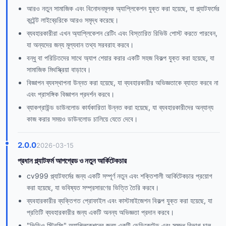
আরও নতুন সামাজিক এবং বিনোদনমূলক অ্যাপ্লিকেশন যুক্ত করা হয়েছে, যা প্ল্যাটফর্মের
কন্টেন্ট লাইব্রেরিকে আরও সমৃদ্ধ করেছে।
ব্যবহারকারীরা এখন অ্যাপ্লিকেশন রেটিং এবং বিস্তারিত রিভিউ পোস্ট করতে পারবেন,
যা অন্যদের জন্য মূল্যবান তথ্য সরবরাহ করবে।
বন্ধু বা পরিচিতদের সাথে অ্যাপ শেয়ার করার একটি সহজ বিকল্প যুক্ত করা হয়েছে, যা
সামাজিক মিথস্ক্রিয়া বাড়াবে।
বিজ্ঞাপন ব্যবস্থাপনা উন্নত করা হয়েছে, যা ব্যবহারকারীর অভিজ্ঞতাকে ব্যাহত করবে না
এবং প্রাসঙ্গিক বিজ্ঞাপন প্রদর্শন করবে।
ব্যাকগ্রাউন্ড ডাউনলোড কার্যকারিতা উন্নত করা হয়েছে, যা ব্যবহারকারীদের অন্যান্য
কাজ করার সময়ও ডাউনলোড চালিয়ে যেতে দেবে।
2.0.0
2026-03-15
প্রধান প্ল্যাটফর্ম আপগ্রেড ও নতুন আর্কিটেকচার
cv999 প্ল্যাটফর্মের জন্য একটি সম্পূর্ণ নতুন এবং শক্তিশালী আর্কিটেকচার প্রয়োগ
করা হয়েছে, যা ভবিষ্যত সম্প্রসারণের ভিত্তি তৈরি করবে।
ব্যবহারকারীর ব্যক্তিগত প্রোফাইল এবং কাস্টমাইজেশন বিকল্প যুক্ত করা হয়েছে, যা
প্রতিটি ব্যবহারকারীর জন্য একটি অনন্য অভিজ্ঞতা প্রদান করবে।
"ভিডিও স্ট্রিমিং" অ্যাপ্লিকেশনের জন্য একটি ডেডিকেটেড এবং সমৃদ্ধ বিভাগ চালু