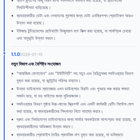
অ্যাপ ক্র্যাশের কিছু বিরল ঘটনা সফলভাবে সমাধান করা হয়েছে, যা প্ল্যাটফর্মের
স্থিতিশীলতা বাড়িয়েছে।
ব্যবহারকারীর ডেটা এবং লেনদেনের সুরক্ষার জন্য ডেটা এনক্রিপশন প্রোটোকল আরও
উন্নত করা হয়েছে।
ইউজার ইন্টারফেসের ছোটখাটো ভিজ্যুয়াল বাগ ফিক্স করা হয়েছে, যা সামগ্রিক চেহারা
এবং অনুভূতি উন্নত করবে।
1.1.0
2026-01-15
নতুন বিভাগ এবং বৈশিষ্ট্য সংযোজন
"সামাজিক যোগাযোগ" এবং "ইউটিলিটি" সহ নতুন এবং বৈচিত্র্যময় সফটওয়্যার বিভাগ
যুক্ত করা হয়েছে, যা কন্টেন্টের পরিসর বাড়াবে।
উন্নত ডাউনলোড ম্যানেজার এখন ডাউনলোড বিরতি এবং পুনরায় শুরু করার ক্ষমতা
সমর্থন করে, যা বড় ফাইলের জন্য সুবিধাজনক।
সফটওয়্যার বিবরণ পৃষ্ঠায় উচ্চ-মানের স্ক্রিনশট এবং একটি কার্যকরী রেটিং সিস্টেম যোগ
করা হয়েছে, যা ব্যবহারকারীদের সিদ্ধান্ত নিতে সাহায্য করবে।
দ্রুত এবং নির্ভরযোগ্য ডাউনলোডের জন্য সার্ভার অবকাঠামো আপগ্রেড করা হয়েছে, যা
ব্যবহারকারীদের অভিজ্ঞতা উন্নত করবে।
ব্যবহারকারীর প্রোফাইল তৈরির প্রাথমিক ধাপ যুক্ত করা হয়েছে, যা ভবিষ্যতে