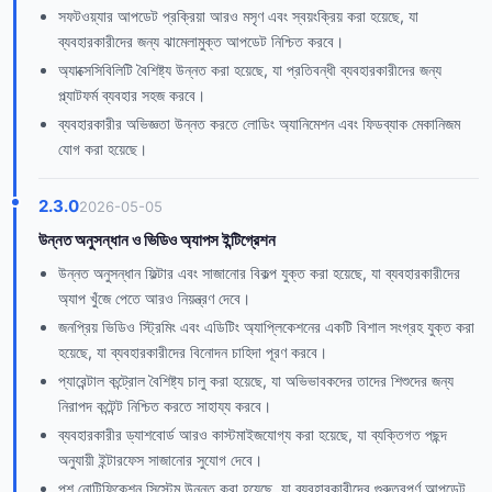
সফটওয়্যার আপডেট প্রক্রিয়া আরও মসৃণ এবং স্বয়ংক্রিয় করা হয়েছে, যা
ব্যবহারকারীদের জন্য ঝামেলামুক্ত আপডেট নিশ্চিত করবে।
অ্যাক্সেসিবিলিটি বৈশিষ্ট্য উন্নত করা হয়েছে, যা প্রতিবন্ধী ব্যবহারকারীদের জন্য
প্ল্যাটফর্ম ব্যবহার সহজ করবে।
ব্যবহারকারীর অভিজ্ঞতা উন্নত করতে লোডিং অ্যানিমেশন এবং ফিডব্যাক মেকানিজম
যোগ করা হয়েছে।
2.3.0
2026-05-05
উন্নত অনুসন্ধান ও ভিডিও অ্যাপস ইন্টিগ্রেশন
উন্নত অনুসন্ধান ফিল্টার এবং সাজানোর বিকল্প যুক্ত করা হয়েছে, যা ব্যবহারকারীদের
অ্যাপ খুঁজে পেতে আরও নিয়ন্ত্রণ দেবে।
জনপ্রিয় ভিডিও স্ট্রিমিং এবং এডিটিং অ্যাপ্লিকেশনের একটি বিশাল সংগ্রহ যুক্ত করা
হয়েছে, যা ব্যবহারকারীদের বিনোদন চাহিদা পূরণ করবে।
প্যারেন্টাল কন্ট্রোল বৈশিষ্ট্য চালু করা হয়েছে, যা অভিভাবকদের তাদের শিশুদের জন্য
নিরাপদ কন্টেন্ট নিশ্চিত করতে সাহায্য করবে।
ব্যবহারকারীর ড্যাশবোর্ড আরও কাস্টমাইজযোগ্য করা হয়েছে, যা ব্যক্তিগত পছন্দ
অনুযায়ী ইন্টারফেস সাজানোর সুযোগ দেবে।
পুশ নোটিফিকেশন সিস্টেম উন্নত করা হয়েছে, যা ব্যবহারকারীদের গুরুত্বপূর্ণ আপডেট