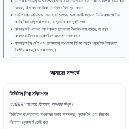
ভিডিও বিনোদনমূলক অ্যাপ্লিকেশনের একটি প্রাথমিক এবং নির্বাচিত সংগ্রহ যুক্ত করা
হয়েছে, যা ব্যবহারকারীদের বিনোদন চাহিদা পূরণ করবে।
সফটওয়্যার ডাউনলোড এবং ইনস্টলেশনের জন্য একটি সহজ ও নির্ভরযোগ্য মৌলিক
কার্যকারিতা চালু করা হয়েছে, যা ব্যবহার করা খুবই সহজ।
ব্যবহারকারী-বান্ধব এবং স্বজ্ঞাত ইন্টারফেস ডিজাইন করা হয়েছে, যা নতুন
ব্যবহারকারীদের জন্য প্ল্যাটফর্ম অন্বেষণ সহজ করবে।
ব্যবহারকারীর ডেটা এবং প্ল্যাটফর্মের অখণ্ডতা নিশ্চিত করতে প্রাথমিক নিরাপত্তা
বৈশিষ্ট্য অন্তর্ভুক্ত করা হয়েছে।
আমাদের সম্পর্কে
ডিজিটাল শিখা সলিউশনস
cv999: আপনার বিনোদন, আপনার বিশ্ব।
ডিজিটাল বাংলাদেশের দর্শকদের জন্য মানসম্মত, সৃজনশীল এবং নিরাপদ
বিনোদন প্ল্যাটফর্ম তৈরি করা।