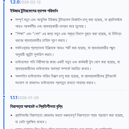
1.2.0
2026-02-12
ইউজার ইন্টারফেসের ব্যাপক পরিবর্তন
সম্পূর্ণ নতুন এবং আধুনিক ইউজার ইন্টারফেস ডিজাইন চালু করা হয়েছে, যা প্ল্যাটফর্মকে
আরও আকর্ষণীয় এবং ব্যবহারকারী-বান্ধব করে তুলেছে।
"শিক্ষা" এবং "গেম" এর জন্য নতুন এবং সমৃদ্ধ বিভাগ যুক্ত করা হয়েছে, যা বিভিন্ন
ধরনের ব্যবহারকারীর চাহিদা পূরণ করবে।
সফটওয়্যার প্রস্তাবনা ইঞ্জিনকে আরও স্মার্ট করা হয়েছে, যা ব্যবহারকারীর পছন্দ
অনুযায়ী কন্টেন্ট সুপারিশ করবে।
ডাউনলোড গতি নিরীক্ষণের জন্য একটি নতুন এবং কার্যকরী টুল যোগ করা হয়েছে, যা
ব্যবহারকারীদের ডাউনলোড অবস্থা সম্পর্কে অবহিত রাখবে।
অফলাইন ডাউনলোড সারির বিকল্প চালু করা হয়েছে, যা ব্যবহারকারীদের ইন্টারনেট
সংযোগ না থাকলেও ডাউনলোড প্রস্তুত রাখতে সাহায্য করবে।
1.1.1
2026-01-29
নিরাপত্তা আপডেট ও স্থিতিশীলতা বৃদ্ধি
প্ল্যাটফর্মের নিরাপত্তা জোরদার করতে গুরুত্বপূর্ণ নিরাপত্তা প্যাচ প্রয়োগ করা হয়েছে,
যা ডেটা সুরক্ষিত রাখবে।