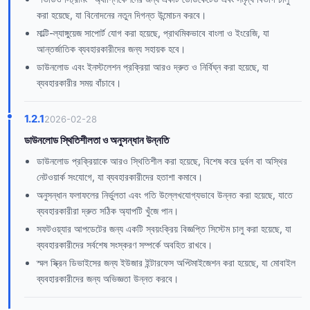
করা হয়েছে, যা বিনোদনের নতুন দিগন্ত উন্মোচন করবে।
মাল্টি-ল্যাঙ্গুয়েজ সাপোর্ট যোগ করা হয়েছে, প্রাথমিকভাবে বাংলা ও ইংরেজি, যা
আন্তর্জাতিক ব্যবহারকারীদের জন্য সহায়ক হবে।
ডাউনলোড এবং ইনস্টলেশন প্রক্রিয়া আরও দ্রুত ও নির্বিঘ্ন করা হয়েছে, যা
ব্যবহারকারীর সময় বাঁচাবে।
1.2.1
2026-02-28
ডাউনলোড স্থিতিশীলতা ও অনুসন্ধান উন্নতি
ডাউনলোড প্রক্রিয়াকে আরও স্থিতিশীল করা হয়েছে, বিশেষ করে দুর্বল বা অস্থির
নেটওয়ার্ক সংযোগে, যা ব্যবহারকারীদের হতাশা কমাবে।
অনুসন্ধান ফলাফলের নির্ভুলতা এবং গতি উল্লেখযোগ্যভাবে উন্নত করা হয়েছে, যাতে
ব্যবহারকারীরা দ্রুত সঠিক অ্যাপটি খুঁজে পান।
সফটওয়্যার আপডেটের জন্য একটি স্বয়ংক্রিয় বিজ্ঞপ্তি সিস্টেম চালু করা হয়েছে, যা
ব্যবহারকারীদের সর্বশেষ সংস্করণ সম্পর্কে অবহিত রাখবে।
স্মল স্ক্রিন ডিভাইসের জন্য ইউজার ইন্টারফেস অপ্টিমাইজেশন করা হয়েছে, যা মোবাইল
ব্যবহারকারীদের জন্য অভিজ্ঞতা উন্নত করবে।