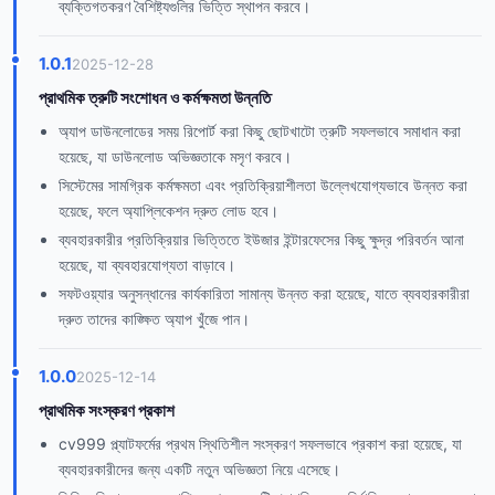
ব্যক্তিগতকরণ বৈশিষ্ট্যগুলির ভিত্তি স্থাপন করবে।
1.0.1
2025-12-28
প্রাথমিক ত্রুটি সংশোধন ও কর্মক্ষমতা উন্নতি
অ্যাপ ডাউনলোডের সময় রিপোর্ট করা কিছু ছোটখাটো ত্রুটি সফলভাবে সমাধান করা
হয়েছে, যা ডাউনলোড অভিজ্ঞতাকে মসৃণ করবে।
সিস্টেমের সামগ্রিক কর্মক্ষমতা এবং প্রতিক্রিয়াশীলতা উল্লেখযোগ্যভাবে উন্নত করা
হয়েছে, ফলে অ্যাপ্লিকেশন দ্রুত লোড হবে।
ব্যবহারকারীর প্রতিক্রিয়ার ভিত্তিতে ইউজার ইন্টারফেসের কিছু ক্ষুদ্র পরিবর্তন আনা
হয়েছে, যা ব্যবহারযোগ্যতা বাড়াবে।
সফটওয়্যার অনুসন্ধানের কার্যকারিতা সামান্য উন্নত করা হয়েছে, যাতে ব্যবহারকারীরা
দ্রুত তাদের কাঙ্ক্ষিত অ্যাপ খুঁজে পান।
1.0.0
2025-12-14
প্রাথমিক সংস্করণ প্রকাশ
cv999 প্ল্যাটফর্মের প্রথম স্থিতিশীল সংস্করণ সফলভাবে প্রকাশ করা হয়েছে, যা
ব্যবহারকারীদের জন্য একটি নতুন অভিজ্ঞতা নিয়ে এসেছে।