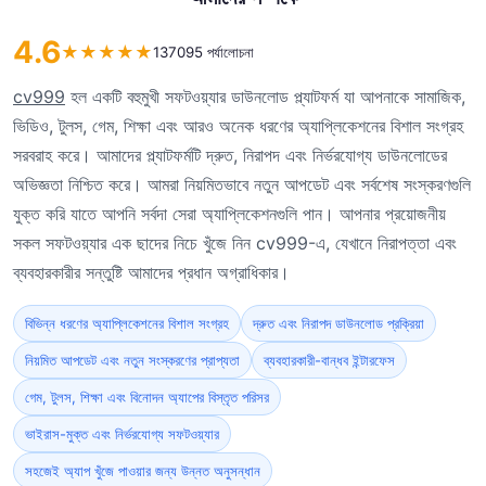
4.6
★
★
★
★
★
137095 পর্যালোচনা
cv999
হল একটি বহুমুখী সফটওয়্যার ডাউনলোড প্ল্যাটফর্ম যা আপনাকে সামাজিক,
ভিডিও, টুলস, গেম, শিক্ষা এবং আরও অনেক ধরণের অ্যাপ্লিকেশনের বিশাল সংগ্রহ
সরবরাহ করে। আমাদের প্ল্যাটফর্মটি দ্রুত, নিরাপদ এবং নির্ভরযোগ্য ডাউনলোডের
অভিজ্ঞতা নিশ্চিত করে। আমরা নিয়মিতভাবে নতুন আপডেট এবং সর্বশেষ সংস্করণগুলি
যুক্ত করি যাতে আপনি সর্বদা সেরা অ্যাপ্লিকেশনগুলি পান। আপনার প্রয়োজনীয়
সকল সফটওয়্যার এক ছাদের নিচে খুঁজে নিন cv999-এ, যেখানে নিরাপত্তা এবং
ব্যবহারকারীর সন্তুষ্টি আমাদের প্রধান অগ্রাধিকার।
বিভিন্ন ধরণের অ্যাপ্লিকেশনের বিশাল সংগ্রহ
দ্রুত এবং নিরাপদ ডাউনলোড প্রক্রিয়া
নিয়মিত আপডেট এবং নতুন সংস্করণের প্রাপ্যতা
ব্যবহারকারী-বান্ধব ইন্টারফেস
গেম, টুলস, শিক্ষা এবং বিনোদন অ্যাপের বিস্তৃত পরিসর
ভাইরাস-মুক্ত এবং নির্ভরযোগ্য সফটওয়্যার
সহজেই অ্যাপ খুঁজে পাওয়ার জন্য উন্নত অনুসন্ধান