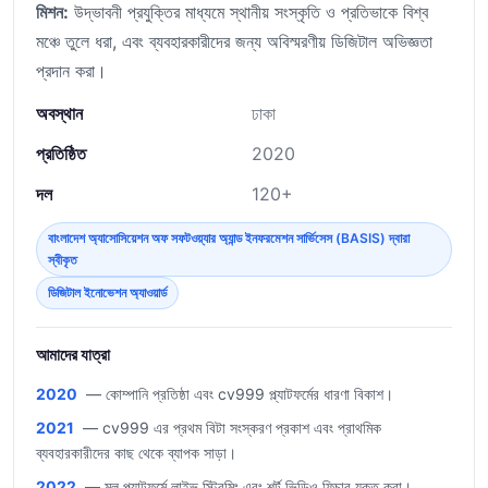
মিশন:
উদ্ভাবনী প্রযুক্তির মাধ্যমে স্থানীয় সংস্কৃতি ও প্রতিভাকে বিশ্ব
মঞ্চে তুলে ধরা, এবং ব্যবহারকারীদের জন্য অবিস্মরণীয় ডিজিটাল অভিজ্ঞতা
প্রদান করা।
অবস্থান
ঢাকা
প্রতিষ্ঠিত
2020
দল
120+
বাংলাদেশ অ্যাসোসিয়েশন অফ সফটওয়্যার অ্যান্ড ইনফরমেশন সার্ভিসেস (BASIS) দ্বারা
স্বীকৃত
ডিজিটাল ইনোভেশন অ্যাওয়ার্ড
আমাদের যাত্রা
2020
— কোম্পানি প্রতিষ্ঠা এবং cv999 প্ল্যাটফর্মের ধারণা বিকাশ।
2021
— cv999 এর প্রথম বিটা সংস্করণ প্রকাশ এবং প্রাথমিক
ব্যবহারকারীদের কাছ থেকে ব্যাপক সাড়া।
2022
— মূল প্ল্যাটফর্মে লাইভ স্ট্রিমিং এবং শর্ট ভিডিও ফিচার যুক্ত করা।