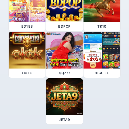
BD188
BDPOP
TK10
OKTK
QQ777
XBAJEE
JETA9